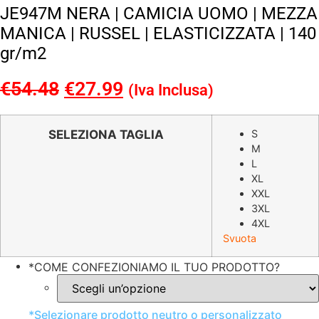
JE947M NERA | CAMICIA UOMO | MEZZA
MANICA | RUSSEL | ELASTICIZZATA | 140
gr/m2
€
54.48
Il
€
27.99
Il
(Iva Inclusa)
prezzo
prezzo
originale
attuale
SELEZIONA TAGLIA
S
M
era:
è:
L
€54.48.
€27.99.
XL
XXL
3XL
4XL
Svuota
*
COME CONFEZIONIAMO IL TUO PRODOTTO?
*
Selezionare prodotto neutro o personalizzato