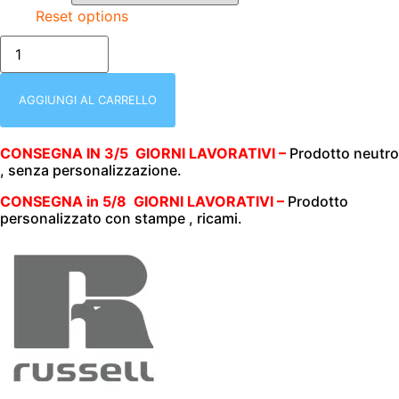
Reset options
JE947M
NERA
|
CAMICIA
UOMO
AGGIUNGI AL CARRELLO
|
MEZZA
MANICA
CONSEGNA IN 3/5 GIORNI LAVORATIVI –
Prodotto neutro
|
, senza personalizzazione.
RUSSEL
|
ELASTICIZZATA
CONSEGNA in 5/8 GIORNI LAVORATIVI –
Prodotto
|
personalizzato con stampe , ricami.
140
gr/m2
quantità