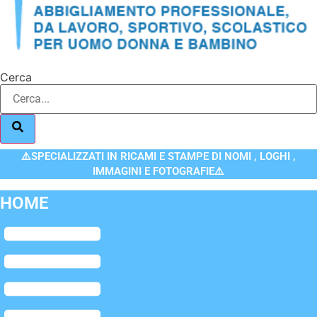
Cerca
⚠️SPECIALIZZATI IN RICAMI E STAMPE DI NOMI , LOGHI ,
IMMAGINI E FOTOGRAFIE⚠️
HOME
Flyout
Menu