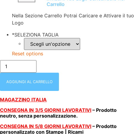
Carrello
Nella Sezione Carrello Potrai Caricare e Attivare il tuo
Logo
*
SELEZIONA TAGLIA
Reset options
KWAY
|
UOMO
|
MANICA
AGGIUNGI AL CARRELLO
LUNGA
|
ANTIVENTO
MAGAZZINO ITALIA
|
IDROREPELLENTE
CONSEGNA IN 3/5 GIORNI LAVORATIVI
– Prodotto
|
CHIUSURA
neutro, senza personalizzazione.
A
ZIP
CONSEGNA IN 5/8 GIORNI LAVORATIVI
– Prodotto
|
personalizzato con Stampe | Ricami