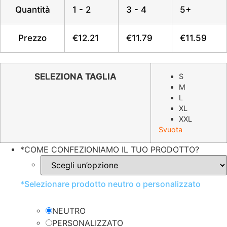
era:
è:
Quantità
1 - 2
3 - 4
5+
€24.42.
€12.21.
Prezzo
€
12.21
€
11.79
€
11.59
SELEZIONA TAGLIA
S
M
L
XL
XXL
Svuota
*
COME CONFEZIONIAMO IL TUO PRODOTTO?
*
Selezionare prodotto neutro o personalizzato
NEUTRO
PERSONALIZZATO