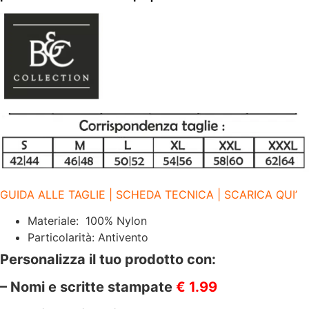
CAPPUCCIO
REGOLABILE
|
GIACCA
RICHIUDIBILE
NELLA
TASCA
DESTRA
|
B&C
|
BCJU800
ROYAL
BLUE
RB450
quantità
GUIDA ALLE TAGLIE | SCHEDA TECNICA | SCARICA QUI’
Materiale: 100% Nylon
Particolarità: Antivento
Personalizza il tuo prodotto con:
– Nomi e scritte stampate
€ 1.99