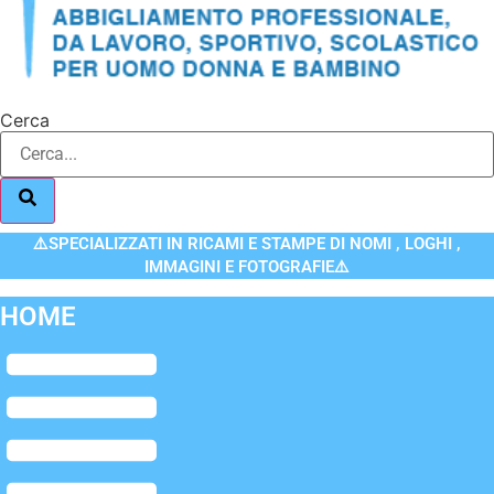
Cerca
⚠️SPECIALIZZATI IN RICAMI E STAMPE DI NOMI , LOGHI ,
IMMAGINI E FOTOGRAFIE⚠️
HOME
Flyout
Menu