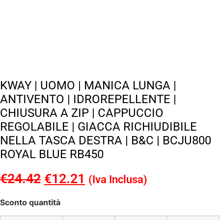
KWAY | UOMO | MANICA LUNGA |
ANTIVENTO | IDROREPELLENTE |
CHIUSURA A ZIP | CAPPUCCIO
REGOLABILE | GIACCA RICHIUDIBILE
NELLA TASCA DESTRA | B&C | BCJU800
ROYAL BLUE RB450
€
24.42
Il
€
12.21
Il
(Iva Inclusa)
prezzo
prezzo
Sconto quantità
originale
attuale