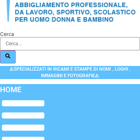
Cerca
⚠️SPECIALIZZATI IN RICAMI E STAMPE DI NOMI , LOGHI ,
IMMAGINI E FOTOGRAFIE⚠️
HOME
Flyout
Menu