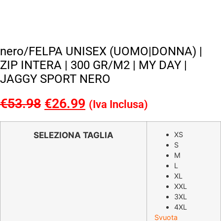
nero/FELPA UNISEX (UOMO|DONNA) |
ZIP INTERA | 300 GR/M2 | MY DAY |
JAGGY SPORT NERO
€
53.98
Il
€
26.99
Il
(Iva Inclusa)
prezzo
prezzo
originale
attuale
SELEZIONA TAGLIA
XS
S
era:
è:
M
€53.98.
€26.99.
L
XL
XXL
3XL
4XL
Svuota