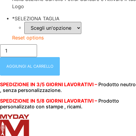
Logo
*
SELEZIONA TAGLIA
Reset options
nero/FELPA
UNISEX
(UOMO|DONNA)
|
ZIP
AGGIUNGI AL CARRELLO
INTERA
|
300
SPEDIZIONE IN 3/5 GIORNI LAVORATIVI –
Prodotto neutro
GR/M2
, senza personalizzazione.
|
MY
DAY
SPEDIZIONE IN 5/8 GIORNI LAVORATIVI –
Prodotto
|
personalizzato con stampe , ricami.
JAGGY
SPORT
NERO
quantità