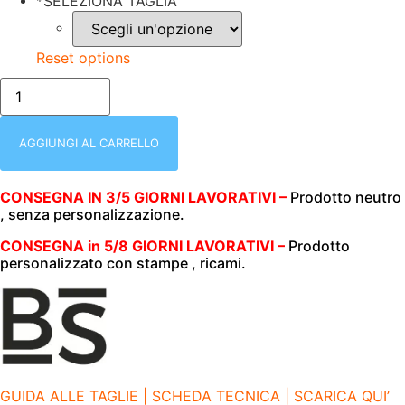
*
SELEZIONA TAGLIA
Reset options
nero/POLO
UOMO
|
MANICA
LUNGA
AGGIUNGI AL CARRELLO
|
100%
COTONE
CONSEGNA IN 3/5 GIORNI LAVORATIVI –
Prodotto neutro
|
, senza personalizzazione.
180
GR/M2
|
CONSEGNA in 5/8 GIORNI LAVORATIVI –
Prodotto
BS
personalizzato con stampe , ricami.
|
EVOLUTION
|
3
BOTTONI
|
BS210
NERO
quantità
GUIDA ALLE TAGLIE | SCHEDA TECNICA | SCARICA QUI’