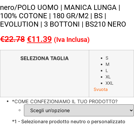
nero/POLO UOMO | MANICA LUNGA |
100% COTONE | 180 GR/M2 | BS |
EVOLUTION | 3 BOTTONI | BS210 NERO
€
22.78
Il
€
11.39
Il
(Iva Inclusa)
prezzo
prezzo
originale
attuale
SELEZIONA TAGLIA
S
M
era:
è:
L
€22.78.
€11.39.
XL
XXL
Svuota
*
COME CONFEZIONIAMO IL TUO PRODOTTO?
*
1 - Selezionare prodotto neutro o personalizzato