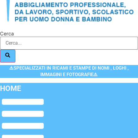
Cerca
⚠️SPECIALIZZATI IN RICAMI E STAMPE DI NOMI , LOGHI ,
IMMAGINI E FOTOGRAFIE⚠️
HOME
Flyout
Menu