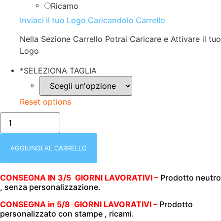
Ricamo
Inviaci il tuo Logo Caricandolo Carrello
Nella Sezione Carrello Potrai Caricare e Attivare il tuo
Logo
*
SELEZIONA TAGLIA
Reset options
nero/POLO
UOMO
|
MEZZA
MANICA
AGGIUNGI AL CARRELLO
|
100%
COTONE
CONSEGNA IN 3/5 GIORNI LAVORATIVI –
Prodotto neutro
JERSEY
, senza personalizzazione.
|
150
GR/M2
CONSEGNA in 5/8 GIORNI LAVORATIVI –
Prodotto
|
personalizzato con stampe , ricami.
MY