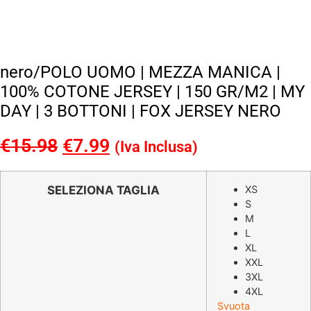
nero/POLO UOMO | MEZZA MANICA |
100% COTONE JERSEY | 150 GR/M2 | MY
DAY | 3 BOTTONI | FOX JERSEY NERO
€
15.98
Il
€
7.99
Il
(Iva Inclusa)
prezzo
prezzo
originale
attuale
SELEZIONA TAGLIA
XS
S
era:
è:
M
€15.98.
€7.99.
L
XL
XXL
3XL
4XL
Svuota