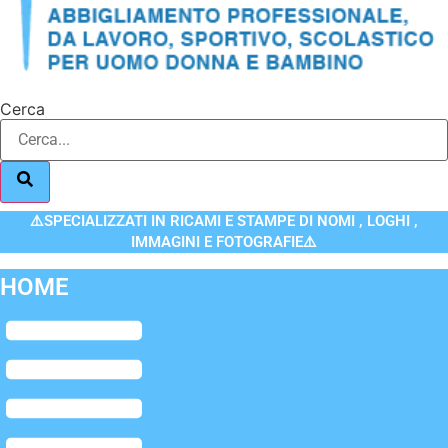
Cerca
⚠️SPECIALIZZATI IN RICAMI E STAMPE DI NOMI , LOGHI ,
IMMAGINI E FOTOGRAFIE⚠️
HOME
Flyout
Menu