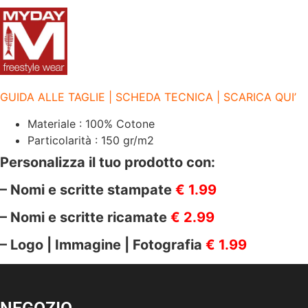
DAY
|
3
BOTTONI
|
FOX
JERSEY
NERO
quantità
GUIDA ALLE TAGLIE | SCHEDA TECNICA | SCARICA QUI’
Materiale : 100% Cotone
Particolarità : 150 gr/m2
Personalizza il tuo prodotto con:
– Nomi e scritte stampate
€ 1.99
– Nomi e scritte ricamate
€ 2.99
– Logo | Immagine | Fotografia
€ 1.99