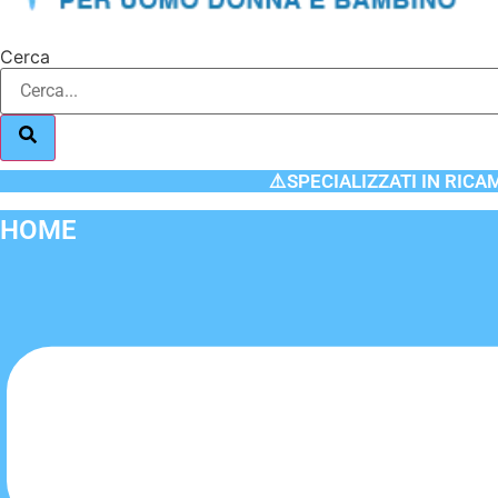
Cerca
⚠️SPECIALIZZATI IN RICA
HOME
Flyout
Menu