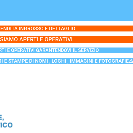
ENDITA INGROSSO E DETTAGLIO
SIAMO APERTI E OPERATIVI
TI E OPERATIVI GARANTENDOVI IL SERVIZIO
MI E STAMPE DI NOMI , LOGHI , IMMAGINI E FOTOGRAFIE⚠