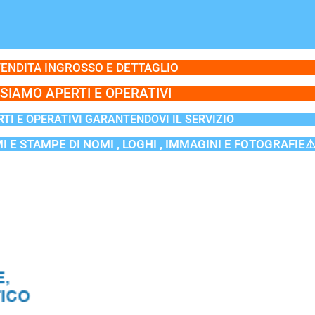
ENDITA INGROSSO E DETTAGLIO
SIAMO APERTI E OPERATIVI
TI E OPERATIVI GARANTENDOVI IL SERVIZIO
MI E STAMPE DI NOMI , LOGHI , IMMAGINI E FOTOGRAFIE⚠