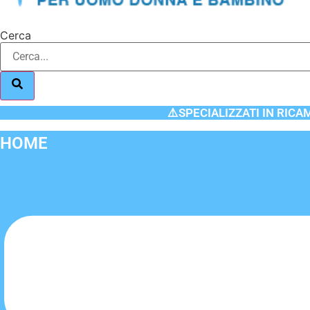
Cerca
⚠️SPECIALIZZATI IN RICA
HOME
Flyout
Menu