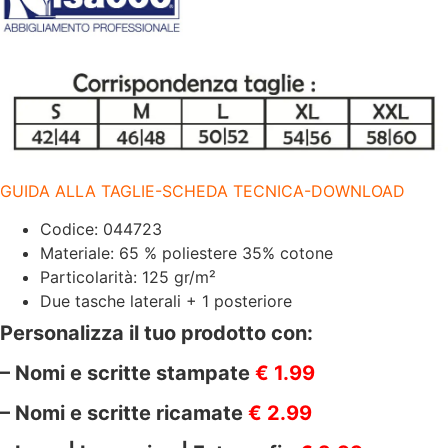
CORDINO
|
3
TASCHE
|
125
GR/M2
|
ISACCO-
044723/
quantità
GUIDA ALLA TAGLIE-SCHEDA TECNICA-DOWNLOAD
Codice: 044723
Materiale: 65 % poliestere 35% cotone
Particolarità: 125 gr/m²
Due tasche laterali + 1 posteriore
Personalizza il tuo prodotto con:
– Nomi e scritte stampate
€ 1.99
– Nomi e scritte ricamate
€ 2.99