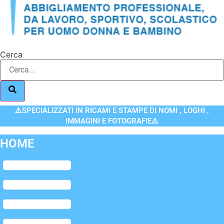
Cerca
⚠️SPECIALIZZATI IN RICAMI E STAMPE DI NOMI , LOGHI ,
IMMAGINI E FOTOGRAFIE⚠️
HOME
Flyout
Menu