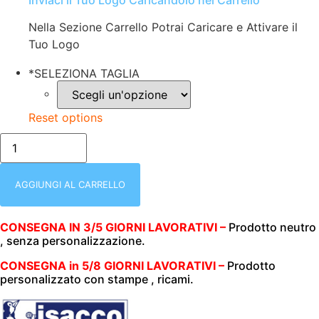
Inviaci il Tuo Logo Caricandolo nel Carrello
Nella Sezione Carrello Potrai Caricare e Attivare il
Tuo Logo
*
SELEZIONA TAGLIA
Reset options
XX/PANTALONE
CON
ELASTICO
E
CORDINO
AGGIUNGI AL CARRELLO
|
LIGHT
|
CONSEGNA IN 3/5 GIORNI LAVORATIVI –
Prodotto neutro
ROSA
, senza personalizzazione.
|
UNISEX
(UOMO|DONNA)
CONSEGNA in 5/8 GIORNI LAVORATIVI –
Prodotto
|
personalizzato con stampe , ricami.
CHIUSURA
ELASTICO
E