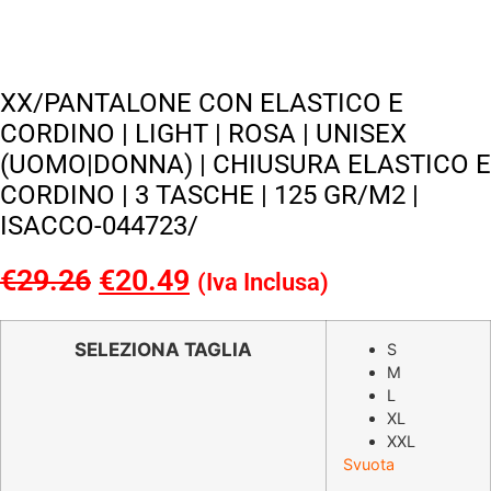
XX/PANTALONE CON ELASTICO E
CORDINO | LIGHT | ROSA | UNISEX
(UOMO|DONNA) | CHIUSURA ELASTICO E
CORDINO | 3 TASCHE | 125 GR/M2 |
ISACCO-044723/
€
29.26
Il
€
20.49
Il
(Iva Inclusa)
prezzo
prezzo
originale
attuale
SELEZIONA TAGLIA
S
M
era:
è:
L
€29.26.
€20.49.
XL
XXL
Svuota