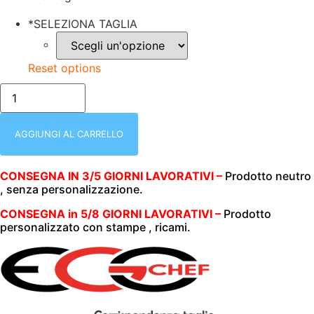
*
SELEZIONA TAGLIA
Reset options
PANTALONE
CON
ELASTICO
E
CORDINO
AGGIUNGI AL CARRELLO
|
UNISEX
(UOMO|DONNA)
CONSEGNA IN 3/5 GIORNI LAVORATIVI –
Prodotto neutro
|
, senza personalizzazione.
COULISSE
POCKET
|
CONSEGNA in 5/8 GIORNI LAVORATIVI –
Prodotto
KELLY
personalizzato con stampe , ricami.
GREEN
|
CHIUSURA
ELASTICO
E
CORDINO
|
3