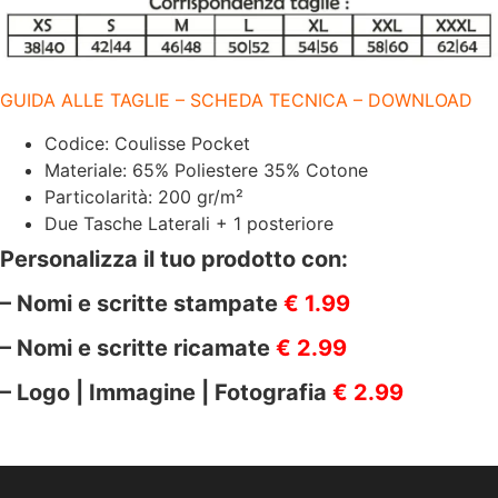
TASCHE
|
200
GR/M2
|
GUIDA ALLE TAGLIE – SCHEDA TECNICA – DOWNLOAD
EGOCHEF
|
TAGLIE
Codice: Coulisse Pocket
XS-
Materiale: 65% Poliestere 35% Cotone
S-
M-
Particolarità: 200 gr/m²
L-
Due Tasche Laterali + 1 posteriore
XL-
XXL-
Personalizza il tuo prodotto con:
3XL
quantità
– Nomi e scritte stampate
€ 1.99
– Nomi e scritte ricamate
€ 2.99
– Logo | Immagine | Fotografia
€ 2.99