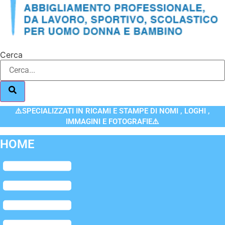
Cerca
⚠️SPECIALIZZATI IN RICAMI E STAMPE DI NOMI , LOGHI ,
IMMAGINI E FOTOGRAFIE⚠️
HOME
Flyout
Menu