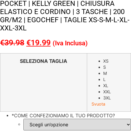
POCKET | KELLY GREEN | CHIUSURA
ELASTICO E CORDINO | 3 TASCHE | 200
GR/M2 | EGOCHEF | TAGLIE XS-S-M-L-XL-
XXL-3XL
€
39.98
Il
€
19.99
Il
(Iva Inclusa)
prezzo
prezzo
originale
attuale
SELEZIONA TAGLIA
XS
S
era:
è:
M
€39.98.
€19.99.
L
XL
XXL
3XL
Svuota
*
COME CONFEZIONIAMO IL TUO PRODOTTO?