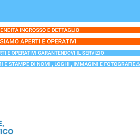
ENDITA INGROSSO E DETTAGLIO
SIAMO APERTI E OPERATIVI
TI E OPERATIVI GARANTENDOVI IL SERVIZIO
MI E STAMPE DI NOMI , LOGHI , IMMAGINI E FOTOGRAFIE⚠