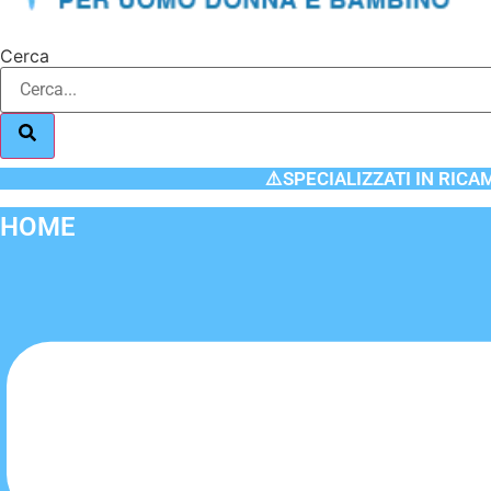
Cerca
⚠️SPECIALIZZATI IN RICA
HOME
Flyout
Menu