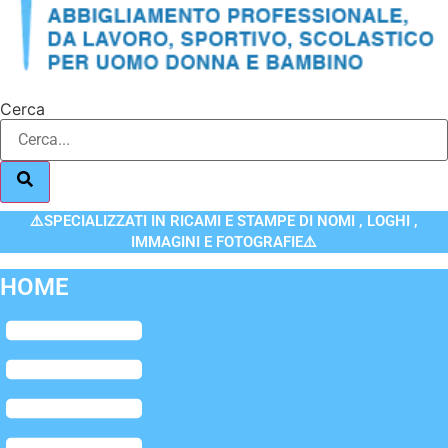
Cerca
⚠️SPECIALIZZATI IN RICAMI E STAMPE DI NOMI , LOGHI ,
IMMAGINI E FOTOGRAFIE⚠️
HOME
Flyout
Menu