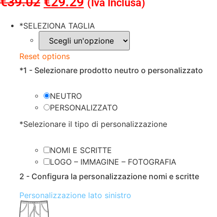
€
39.02
Il
€
29.29
Il
(Iva Inclusa)
prezzo
prezzo
*
SELEZIONA TAGLIA
originale
attuale
era:
è:
Reset options
€39.02.
€29.29.
*
1 - Selezionare prodotto neutro o personalizzato
NEUTRO
PERSONALIZZATO
*
Selezionare il tipo di personalizzazione
NOMI E SCRITTE
LOGO – IMMAGINE – FOTOGRAFIA
2 - Configura la personalizzazione nomi e scritte
Personalizzazione lato sinistro