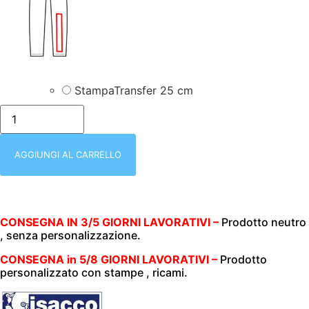
StampaTransfer 25 cm
PANTALONE
UNISEX
|
BLACK
JEANS
AGGIUNGI AL CARRELLO
|
PANTAGIAFFA
|
CAVIGLIA
CON
ELASTICO
CONSEGNA IN 3/5 GIORNI LAVORATIVI –
Prodotto neutro
|
, senza personalizzazione.
100%
COTONE
CONSEGNA in 5/8 GIORNI LAVORATIVI –
Prodotto
|
personalizzato con stampe , ricami.
ISACCO|
220
gr/m2
|