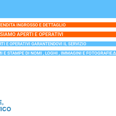
ENDITA INGROSSO E DETTAGLIO
SIAMO APERTI E OPERATIVI
TI E OPERATIVI GARANTENDOVI IL SERVIZIO
MI E STAMPE DI NOMI , LOGHI , IMMAGINI E FOTOGRAFIE⚠