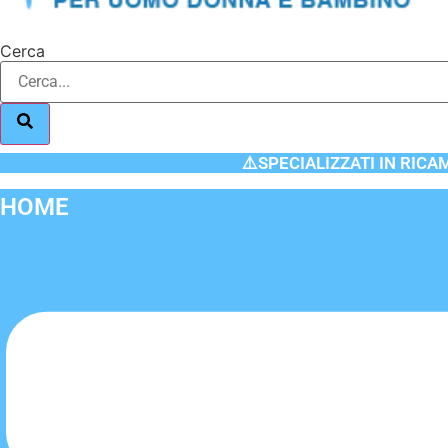
Cerca
⚠️SPECIALIZZATI IN RICA
HOME
Flyout
Menu