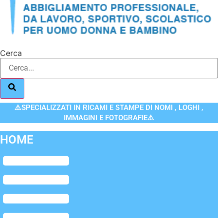
Cerca
⚠️SPECIALIZZATI IN RICAMI E STAMPE DI NOMI , LOGHI ,
IMMAGINI E FOTOGRAFIE⚠️
HOME
Flyout
Menu