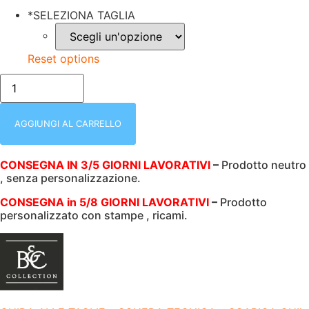
*
SELEZIONA TAGLIA
Reset options
POLO
DONNA
|
MEZZA
MANICA
AGGIUNGI AL CARRELLO
|
100%
COTONE
CONSEGNA IN 3/5 GIORNI LAVORATIVI
–
Prodotto neutro
|
, senza personalizzazione.
180
GR/M2
|
CONSEGNA in 5/8 GIORNI LAVORATIVI
–
Prodotto
B&C
personalizzato con stampe , ricami.
|
ID001
|
2
BOTTONI
|
BCPWI11NERO
quantità