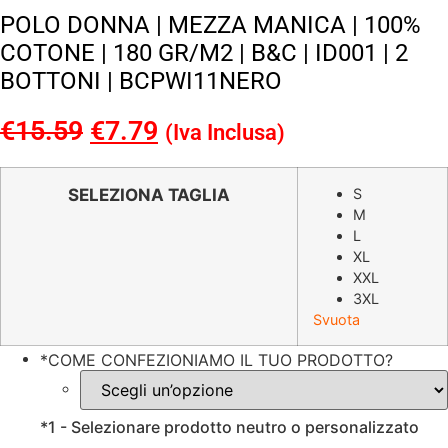
POLO DONNA | MEZZA MANICA | 100%
COTONE | 180 GR/M2 | B&C | ID001 | 2
BOTTONI | BCPWI11NERO
€
15.59
Il
€
7.79
Il
(Iva Inclusa)
prezzo
prezzo
originale
attuale
SELEZIONA TAGLIA
S
M
era:
è:
L
€15.59.
€7.79.
XL
XXL
3XL
Svuota
*
COME CONFEZIONIAMO IL TUO PRODOTTO?
*
1 - Selezionare prodotto neutro o personalizzato