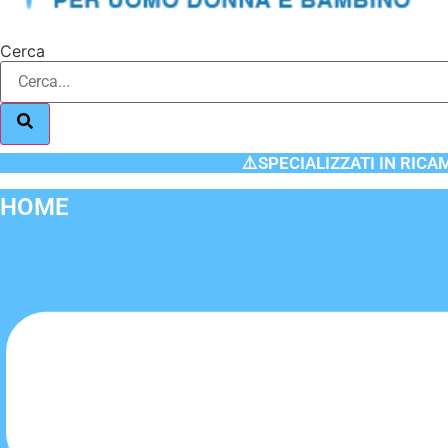
Cerca
⚠️SPECIALIZZATI IN RICA
HOME
Flyout
Menu