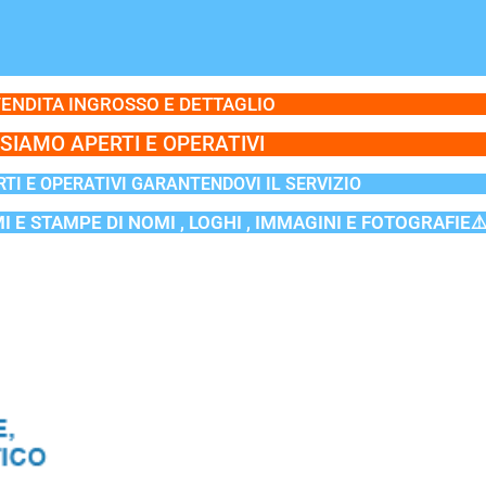
ENDITA INGROSSO E DETTAGLIO
SIAMO APERTI E OPERATIVI
TI E OPERATIVI GARANTENDOVI IL SERVIZIO
MI E STAMPE DI NOMI , LOGHI , IMMAGINI E FOTOGRAFIE⚠