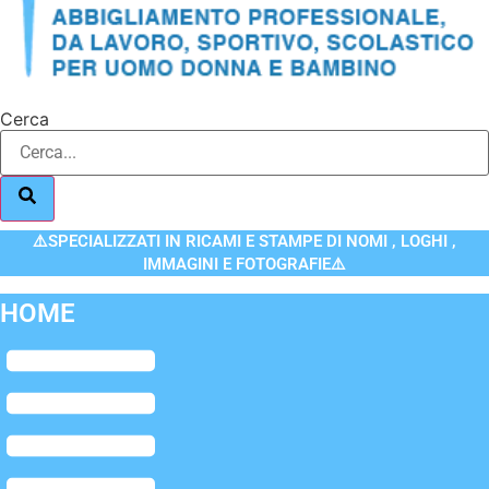
Cerca
⚠️SPECIALIZZATI IN RICAMI E STAMPE DI NOMI , LOGHI ,
IMMAGINI E FOTOGRAFIE⚠️
HOME
Flyout
Menu