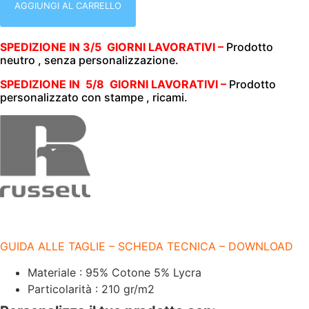
MANICA
AGGIUNGI AL CARRELLO
|
ELASTICIZZATA
|
SPEDIZIONE IN 3/5 GIORNI LAVORATIVI –
Prodotto
210
neutro , senza personalizzazione.
GR/M2
|
RUSSELL
SPEDIZIONE IN 5/8 GIORNI LAVORATIVI –
Prodotto
|
personalizzato con stampe , ricami.
4
BOTTONI
|
JE566F
FUCHSIA
quantità
GUIDA ALLE TAGLIE – SCHEDA TECNICA – DOWNLOAD
Materiale : 95% Cotone 5% Lycra
Particolarità : 210 gr/m2