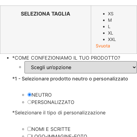
prezzo
prezzo
originale
attuale
SELEZIONA TAGLIA
XS
M
era:
è:
L
€38.78.
€19.39.
XL
XXL
Svuota
*
COME CONFEZIONIAMO IL TUO PRODOTTO?
*
1 - Selezionare prodotto neutro o personalizzato
NEUTRO
PERSONALIZZATO
*
Selezionare il tipo di personalizzazione
NOMI E SCRITTE
LOGO-IMMAGINE-FOTO