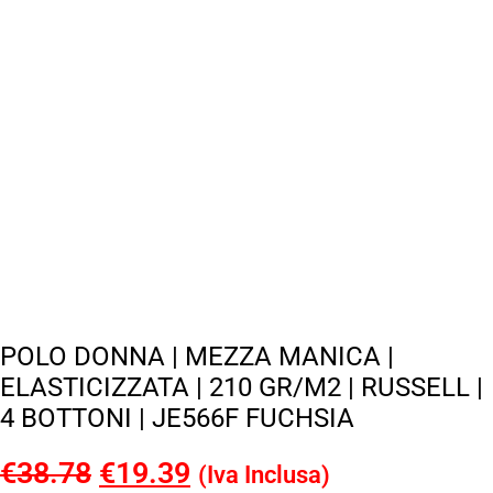
POLO DONNA | MEZZA MANICA |
ELASTICIZZATA | 210 GR/M2 | RUSSELL |
4 BOTTONI | JE566F FUCHSIA
€
38.78
Il
€
19.39
Il
(Iva Inclusa)