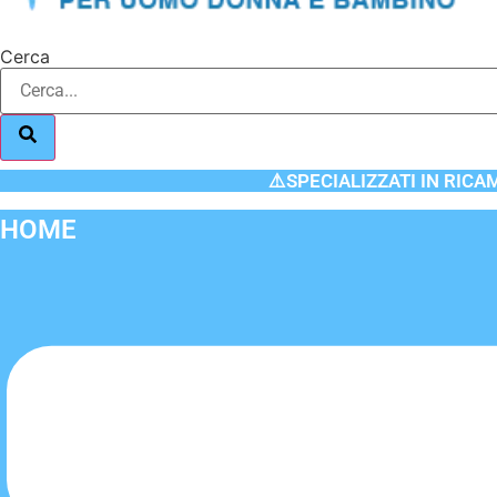
Cerca
⚠️SPECIALIZZATI IN RICA
HOME
Flyout
Menu