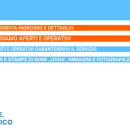
ENDITA INGROSSO E DETTAGLIO
SIAMO APERTI E OPERATIVI
TI E OPERATIVI GARANTENDOVI IL SERVIZIO
MI E STAMPE DI NOMI , LOGHI , IMMAGINI E FOTOGRAFIE⚠