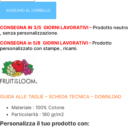
MEZZA
MANICA
|
AGGIUNGI AL CARRELLO
100%
COTONE
|
CONSEGNA IN 3/5 GIORNI LAVORATIVI –
Prodotto neutro
180
, senza personalizzazione.
GR/M2
|
FRUIT
CONSEGNA in 5/8 GIORNI LAVORATIVI –
Prodotto
OF
personalizzato con stampe , ricami.
THE
LOOM
|
PREMIUM
|
3
BOTTONI
|
FR632180
ROSSO
GUIDA ALLE TAGLIE – SCHEDA TECNICA – DOWNLOAD
quantità
Materiale : 100% Cotone
Particolarità : 180 gr/m2
Personalizza il tuo prodotto con: