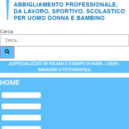
Cerca
⚠️SPECIALIZZATI IN RICAMI E STAMPE DI NOMI , LOGHI ,
IMMAGINI E FOTOGRAFIE⚠️
HOME
Flyout
Menu