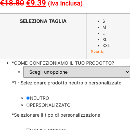
€
18.80
Il
€
9.39
Il
(Iva Inclusa)
prezzo
prezzo
originale
attuale
SELEZIONA TAGLIA
S
M
era:
è:
L
€18.80.
€9.39.
XL
XXL
Svuota
*
COME CONFEZIONIAMO IL TUO PRODOTTO?
*
1 - Selezionare prodotto neutro o personalizzato
NEUTRO
PERSONALIZZATO
*
Selezionare il tipo di personalizzazione