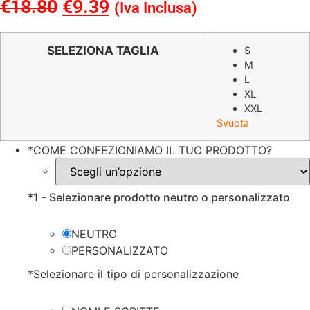
€
18.80
Il
€
9.39
Il
(Iva Inclusa)
prezzo
prezzo
originale
attuale
SELEZIONA TAGLIA
S
M
era:
è:
L
€18.80.
€9.39.
XL
XXL
Svuota
*
COME CONFEZIONIAMO IL TUO PRODOTTO?
*
1 - Selezionare prodotto neutro o personalizzato
NEUTRO
PERSONALIZZATO
*
Selezionare il tipo di personalizzazione