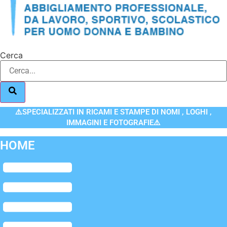
Cerca
⚠️SPECIALIZZATI IN RICAMI E STAMPE DI NOMI , LOGHI ,
IMMAGINI E FOTOGRAFIE⚠️
HOME
Flyout
Menu