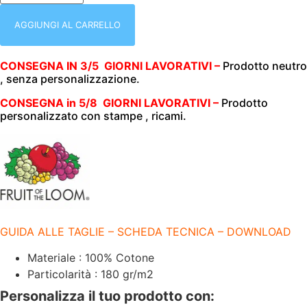
MEZZA
MANICA
|
AGGIUNGI AL CARRELLO
100%
COTONE
|
CONSEGNA IN 3/5 GIORNI LAVORATIVI –
Prodotto neutro
180
, senza personalizzazione.
GR/M2
|
FRUIT
CONSEGNA in 5/8 GIORNI LAVORATIVI –
Prodotto
OF
personalizzato con stampe , ricami.
THE
LOOM
|
PREMIUM
|
3
BOTTONI
|
FR632180
SKY
GUIDA ALLE TAGLIE – SCHEDA TECNICA – DOWNLOAD
BLUE
quantità
Materiale : 100% Cotone
Particolarità : 180 gr/m2
Personalizza il tuo prodotto con: