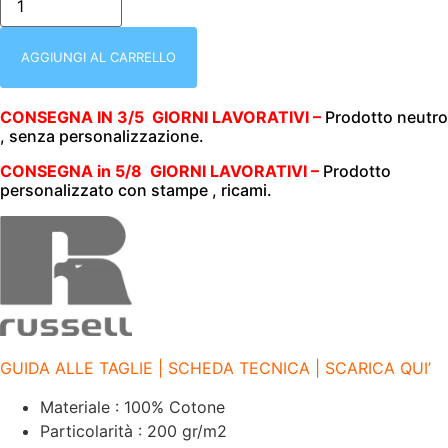
UOMO|
MEZZA
MANICA
|
AGGIUNGI AL CARRELLO
100%
COTONE
|
CONSEGNA IN 3/5 GIORNI LAVORATIVI –
Prodotto neutro
200
, senza personalizzazione.
GR/M2
|
RUSSELL
CONSEGNA in 5/8 GIORNI LAVORATIVI –
Prodotto
|
personalizzato con stampe , ricami.
CLASSIC
|
2
BOTTONI
|
JE569M
FRENCH
NAV
quantità
GUIDA ALLE TAGLIE | SCHEDA TECNICA | SCARICA QUI’
Materiale : 100% Cotone
Particolarità : 200 gr/m2