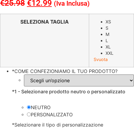
€
25.98
Il
€
12.99
Il
(Iva Inclusa)
prezzo
prezzo
originale
attuale
SELEZIONA TAGLIA
XS
S
era:
è:
M
€25.98.
€12.99.
L
XL
XXL
Svuota
*
COME CONFEZIONIAMO IL TUO PRODOTTO?
*
1 - Selezionare prodotto neutro o personalizzato
NEUTRO
PERSONALIZZATO
*
Selezionare il tipo di personalizzazione