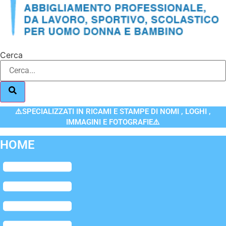
Cerca
⚠️SPECIALIZZATI IN RICAMI E STAMPE DI NOMI , LOGHI ,
IMMAGINI E FOTOGRAFIE⚠️
HOME
Flyout
Menu