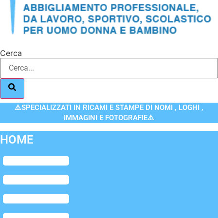
Cerca
⚠️SPECIALIZZATI IN RICAMI E STAMPE DI NOMI , LOGHI ,
IMMAGINI E FOTOGRAFIE⚠️
HOME
Flyout
Menu