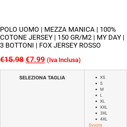
POLO UOMO | MEZZA MANICA | 100%
COTONE JERSEY | 150 GR/M2 | MY DAY |
3 BOTTONI | FOX JERSEY ROSSO
€
15.98
Il
€
7.99
Il
(Iva Inclusa)
prezzo
prezzo
originale
attuale
SELEZIONA TAGLIA
XS
S
era:
è:
M
€15.98.
€7.99.
L
XL
XXL
3XL
4XL
Svuota