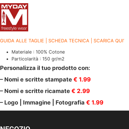
DAY
|
3
BOTTONI
|
FOX
JERSEY
ROSSO
quantità
GUIDA ALLE TAGLIE | SCHEDA TECNICA | SCARICA QUI’
Materiale : 100% Cotone
Particolarità : 150 gr/m2
Personalizza il tuo prodotto con:
– Nomi e scritte stampate
€ 1.99
– Nomi e scritte ricamate
€ 2.99
– Logo | Immagine | Fotografia
€ 1.99