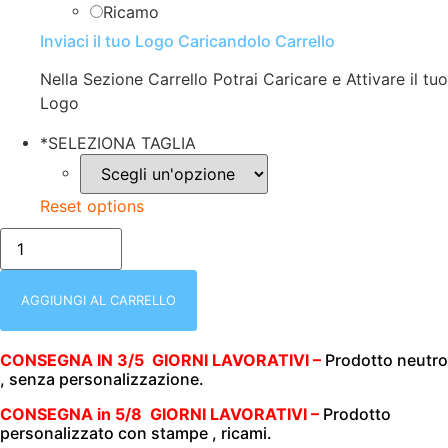
Ricamo
Inviaci il tuo Logo Caricandolo Carrello
Nella Sezione Carrello Potrai Caricare e Attivare il tuo
Logo
*
SELEZIONA TAGLIA
Reset options
POLO
UOMO
|
MEZZA
MANICA
AGGIUNGI AL CARRELLO
|
100%
COTONE
CONSEGNA IN 3/5 GIORNI LAVORATIVI –
Prodotto neutro
JERSEY
, senza personalizzazione.
|
150
GR/M2
CONSEGNA in 5/8 GIORNI LAVORATIVI –
Prodotto
|
personalizzato con stampe , ricami.
MY