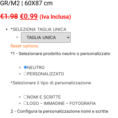
GR/M2 | 60X87 cm
€
1.98
Il
€
0.99
Il
(Iva Inclusa)
prezzo
prezzo
*
SELEZIONA TAGLIA UNICA
originale
attuale
era:
è:
Reset options
€1.98.
€0.99.
*
1 - Selezionare prodotto neutro o personalizzato
NEUTRO
PERSONALIZZATO
*
Selezionare il tipo di personalizzazione
NOMI E SCRITTE
LOGO – IMMAGINE – FOTOGRAFIA
2 - Configura la personalizzazione nomi e scritte