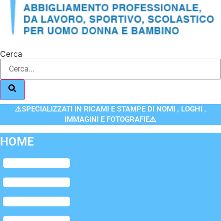
Cerca
⚠️SPECIALIZZATI IN RICAMI E STAMPE DI NOMI , LOGHI ,
IMMAGINI E FOTOGRAFIE⚠️
HOME
Flyout
Menu