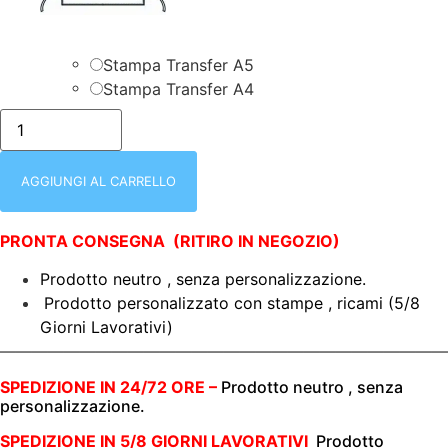
Stampa Transfer A5
Stampa Transfer A4
PRONTA
CONSEGNA
|
Pepper
|
AGGIUNGI AL CARRELLO
Grembiule
Pettorina
Rosso
PRONTA CONSEGNA (RITIRO IN NEGOZIO)
|
TNT
|
Prodotto neutro , senza personalizzazione.
con
Prodotto personalizzato con stampe , ricami (5/8
tasca
|
Giorni Lavorativi)
90
————————————————————————————
GR/M2
|
SPEDIZIONE IN 24/72 ORE –
Prodotto neutro , senza
60X87
cm
personalizzazione.
quantità
SPEDIZIONE IN 5/8 GIORNI LAVORATIVI
Prodotto