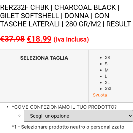
RER232F CHBK | CHARCOAL BLACK |
GILET SOFTSHELL | DONNA | CON
TASCHE LATERALI | 280 GR/M2 | RESULT
€
37.98
Il
€
18.99
Il
(Iva Inclusa)
prezzo
prezzo
originale
attuale
SELEZIONA TAGLIA
XS
S
era:
è:
M
€37.98.
€18.99.
L
XL
XXL
Svuota
*
COME CONFEZIONIAMO IL TUO PRODOTTO?
*
1 - Selezionare prodotto neutro o personalizzato