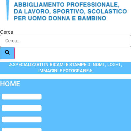
Cerca
⚠️SPECIALIZZATI IN RICAMI E STAMPE DI NOMI , LOGHI ,
IMMAGINI E FOTOGRAFIE⚠️
HOME
Flyout
Menu