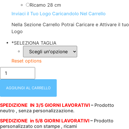
Ricamo 28 cm
Inviaci il Tuo Logo Caricandolo Nel Carrello
Nella Sezione Carrello Potrai Caricare e Attivare il tuo
Logo
*
SELEZIONA TAGLIA
Reset options
RER232F
CHBK
|
CHARCOAL
BLACK
AGGIUNGI AL CARRELLO
|
GILET
SOFTSHELL
SPEDIZIONE IN 3/5 GIORNI LAVORATIVI
–
Prodotto
|
neutro , senza personalizzazione.
DONNA
|
CON
SPEDIZIONE in 5/8 GIORNI LAVORATIVI
–
Prodotto
TASCHE
personalizzato con stampe , ricami