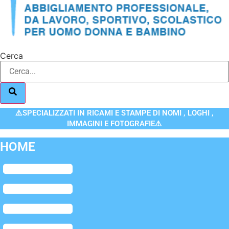
Cerca
⚠️SPECIALIZZATI IN RICAMI E STAMPE DI NOMI , LOGHI ,
IMMAGINI E FOTOGRAFIE⚠️
HOME
Flyout
Menu