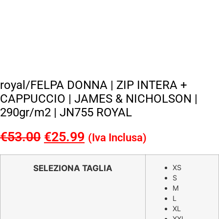
royal/FELPA DONNA | ZIP INTERA +
CAPPUCCIO | JAMES & NICHOLSON |
290gr/m2 | JN755 ROYAL
€
53.00
Il
€
25.99
Il
(Iva Inclusa)
prezzo
prezzo
originale
attuale
SELEZIONA TAGLIA
XS
S
era:
è:
M
€53.00.
€25.99.
L
XL
XXL