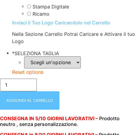
Stampa Digitale
Ricamo
Inviaci il Tuo Logo Caricandolo nel Carrello
Nella Sezione Carrello Potrai Caricare e Attivare il tuo
Logo
*
SELEZIONA TAGLIA
Reset options
royal/FELPA
DONNA
|
ZIP
INTERA
AGGIUNGI AL CARRELLO
+
CAPPUCCIO
|
CONSEGNA IN 5/10 GIORNI LAVORATIVI –
Prodotto
JAMES
neutro , senza personalizzazione.
&
NICHOLSON
|
CONSEGNA in 8/10 GIORNI LAVORATIVI –
Prodotto