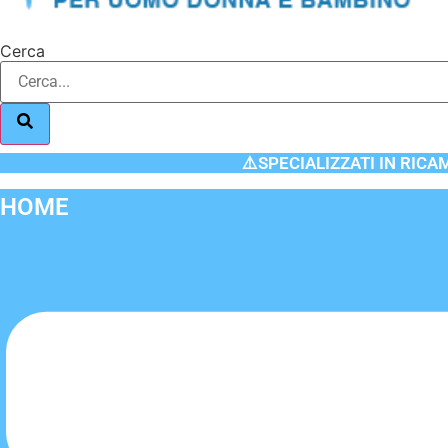
Cerca
⚠️SPECIALIZZATI IN RICA
HOME
Flyout
Menu