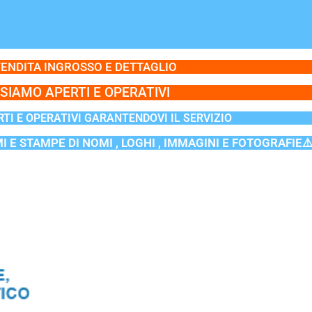
ENDITA INGROSSO E DETTAGLIO
SIAMO APERTI E OPERATIVI
TI E OPERATIVI GARANTENDOVI IL SERVIZIO
MI E STAMPE DI NOMI , LOGHI , IMMAGINI E FOTOGRAFIE⚠