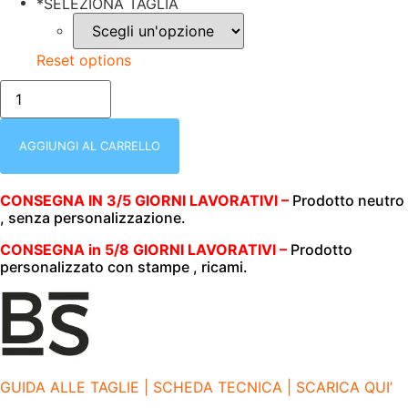
*
SELEZIONA TAGLIA
Reset options
royal/T-
SHIRT
DONNA
|
MEZZA
AGGIUNGI AL CARRELLO
MANICA
|
BS
CONSEGNA IN 3/5 GIORNI LAVORATIVI –
Prodotto neutro
|
, senza personalizzazione.
EVOLUTION
|
100%
CONSEGNA in 5/8 GIORNI LAVORATIVI –
Prodotto
COTONE
personalizzato con stampe , ricami.
|
150
GR/M2
|
BSW150
ROYAL
BLUE
quantità
GUIDA ALLE TAGLIE | SCHEDA TECNICA | SCARICA QUI’