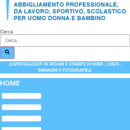
Cerca
⚠️SPECIALIZZATI IN RICAMI E STAMPE DI NOMI , LOGHI ,
IMMAGINI E FOTOGRAFIE⚠️
HOME
Flyout
Menu