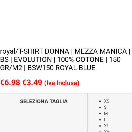
royal/T-SHIRT DONNA | MEZZA MANICA |
BS | EVOLUTION | 100% COTONE | 150
GR/M2 | BSW150 ROYAL BLUE
€
6.98
Il
€
3.49
Il
(Iva Inclusa)
prezzo
prezzo
originale
attuale
SELEZIONA TAGLIA
XS
S
era:
è:
M
€6.98.
€3.49.
L
XL
XXL