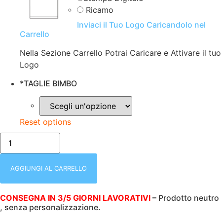
Ricamo
Inviaci il Tuo Logo Caricandolo nel
Carrello
Nella Sezione Carrello Potrai Caricare e Attivare il tuo
Logo
*
TAGLIE BIMBO
Reset options
T-
SHIRT
BAMBINO
|
MEZZA
AGGIUNGI AL CARRELLO
MANICA
|
B&C
CONSEGNA IN 3/5 GIORNI LAVORATIVI
–
Prodotto neutro
|
, senza personalizzazione.
100%
COTONE