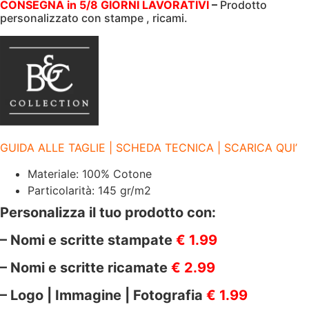
|
CONSEGNA in 5/8 GIORNI LAVORATIVI
–
Prodotto
145
personalizzato con stampe , ricami.
gr/m2
|
EXACT
150
|
BCTK300
ASH
quantità
GUIDA ALLE TAGLIE | SCHEDA TECNICA | SCARICA QUI’
Materiale: 100% Cotone
Particolarità: 145 gr/m2
Personalizza il tuo prodotto con:
– Nomi e scritte stampate
€ 1.99
– Nomi e scritte ricamate
€ 2.99
– Logo | Immagine | Fotografia
€ 1.99