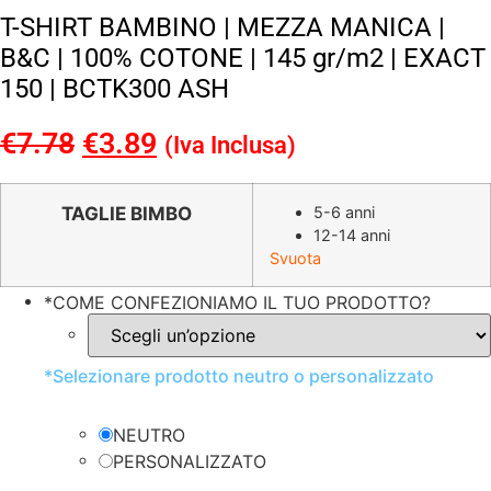
T-SHIRT BAMBINO | MEZZA MANICA |
B&C | 100% COTONE | 145 gr/m2 | EXACT
150 | BCTK300 ASH
€
7.78
Il
€
3.89
Il
(Iva Inclusa)
prezzo
prezzo
originale
attuale
TAGLIE BIMBO
5-6 anni
12-14 anni
era:
è:
Svuota
€7.78.
€3.89.
*
COME CONFEZIONIAMO IL TUO PRODOTTO?
*
Selezionare prodotto neutro o personalizzato
NEUTRO
PERSONALIZZATO