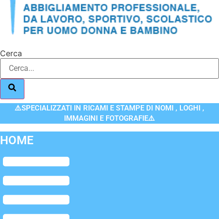
Cerca
⚠️SPECIALIZZATI IN RICAMI E STAMPE DI NOMI , LOGHI ,
IMMAGINI E FOTOGRAFIE⚠️
HOME
Flyout
Menu