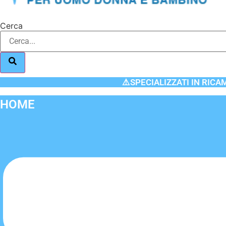
Cerca
⚠️SPECIALIZZATI IN RICA
HOME
Flyout
Menu