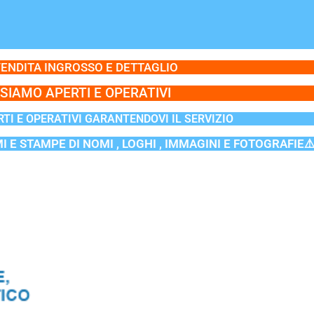
ENDITA INGROSSO E DETTAGLIO
SIAMO APERTI E OPERATIVI
TI E OPERATIVI GARANTENDOVI IL SERVIZIO
MI E STAMPE DI NOMI , LOGHI , IMMAGINI E FOTOGRAFIE⚠