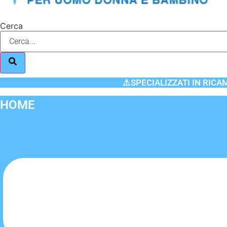
Cerca
⚠️SPECIALIZZATI IN RICA
HOME
Flyout
Menu