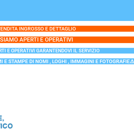
ENDITA INGROSSO E DETTAGLIO
SIAMO APERTI E OPERATIVI
TI E OPERATIVI GARANTENDOVI IL SERVIZIO
MI E STAMPE DI NOMI , LOGHI , IMMAGINI E FOTOGRAFIE⚠