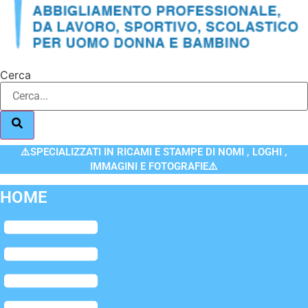
Cerca
⚠️SPECIALIZZATI IN RICAMI E STAMPE DI NOMI , LOGHI ,
IMMAGINI E FOTOGRAFIE⚠️
HOME
Flyout
Menu