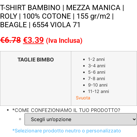
T-SHIRT BAMBINO | MEZZA MANICA |
ROLY | 100% COTONE | 155 gr/m2 |
BEAGLE | 6554 VIOLA 71
€
6.78
Il
€
3.39
Il
(Iva Inclusa)
prezzo
prezzo
originale
attuale
TAGLIE BIMBO
1-2 anni
3-4 anni
era:
è:
5-6 anni
€6.78.
€3.39.
7-8 anni
9-10 anni
11-12 anni
Svuota
*
COME CONFEZIONIAMO IL TUO PRODOTTO?
*
Selezionare prodotto neutro o personalizzato