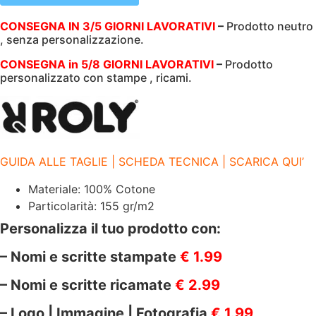
|
ROLY
CONSEGNA IN 3/5 GIORNI LAVORATIVI
–
Prodotto neutro
|
, senza personalizzazione.
100%
COTONE
|
CONSEGNA in 5/8 GIORNI LAVORATIVI
–
Prodotto
155
personalizzato con stampe , ricami.
gr/m2
|
BEAGLE
|
6554
VIOLA
71
GUIDA ALLE TAGLIE | SCHEDA TECNICA | SCARICA QUI’
quantità
Materiale: 100% Cotone
Particolarità: 155 gr/m2
Personalizza il tuo prodotto con:
– Nomi e scritte stampate
€ 1.99
– Nomi e scritte ricamate
€ 2.99
– Logo | Immagine | Fotografia
€ 1.99