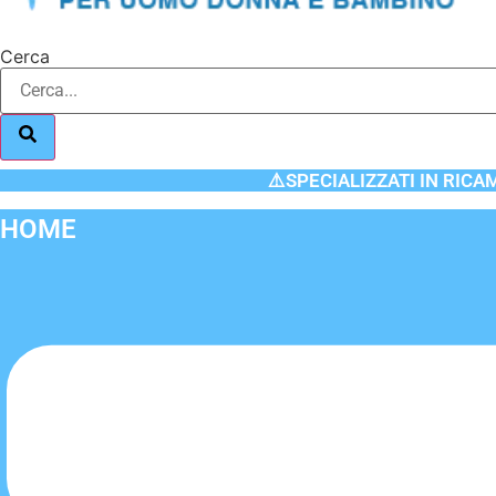
Cerca
⚠️SPECIALIZZATI IN RICA
HOME
Flyout
Menu