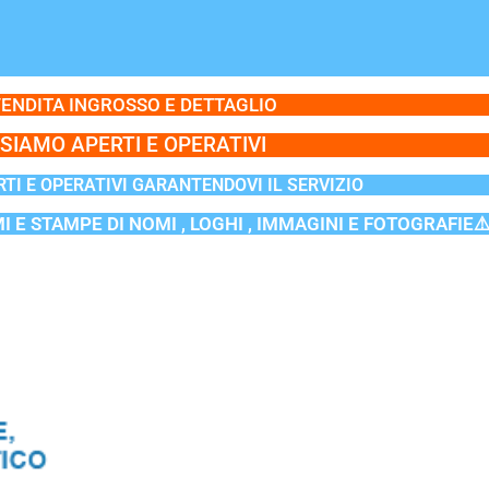
ENDITA INGROSSO E DETTAGLIO
SIAMO APERTI E OPERATIVI
TI E OPERATIVI GARANTENDOVI IL SERVIZIO
MI E STAMPE DI NOMI , LOGHI , IMMAGINI E FOTOGRAFIE⚠