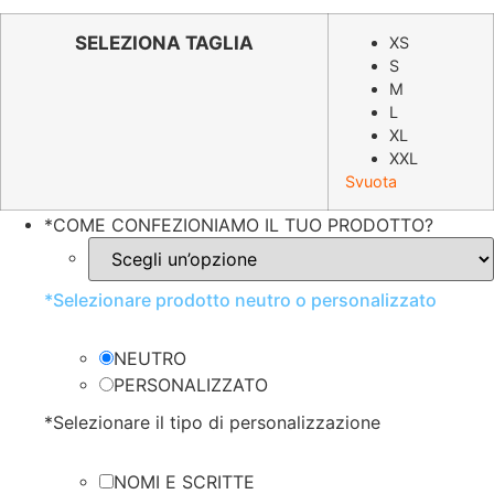
prezzo
prezzo
originale
attuale
SELEZIONA TAGLIA
XS
S
era:
è:
M
€5.92.
€2.96.
L
XL
XXL
Svuota
*
COME CONFEZIONIAMO IL TUO PRODOTTO?
*
Selezionare prodotto neutro o personalizzato
NEUTRO
PERSONALIZZATO
*
Selezionare il tipo di personalizzazione
NOMI E SCRITTE