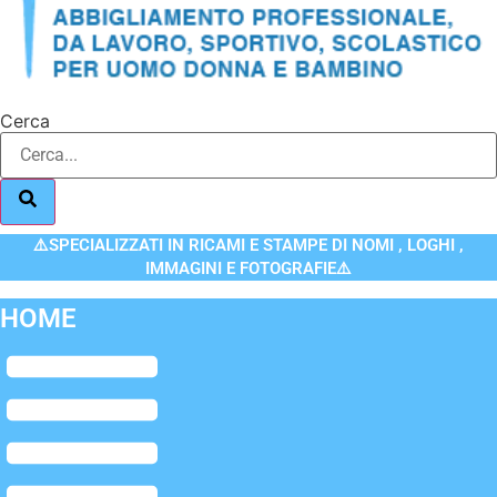
Cerca
⚠️SPECIALIZZATI IN RICAMI E STAMPE DI NOMI , LOGHI ,
IMMAGINI E FOTOGRAFIE⚠️
HOME
Flyout
Menu