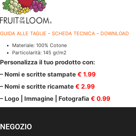
100%
COTONE
|145gr/m2
quantità
GUIDA ALLE TAGLIE – SCHEDA TECNICA – DOWNLOAD
Materiale: 100% Cotone
Particolarità: 145 gr/m2
Personalizza il tuo prodotto con:
– Nomi e scritte stampate
€ 1.99
– Nomi e scritte ricamate
€ 2.99
– Logo | Immagine | Fotografia
€ 0.99
NEGOZIO