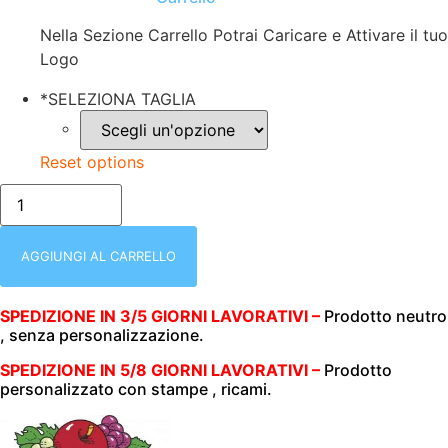
Nella Sezione Carrello Potrai Caricare e Attivare il tuo
Logo
*
SELEZIONA TAGLIA
Reset options
T-
SHIRT
DONNA
FRUIT
MANICA
AGGIUNGI AL CARRELLO
CORTA
|
BIANCO
SPEDIZIONE IN 3/5 GIORNI LAVORATIVI –
Prodotto neutro
|
, senza personalizzazione.
FRUIT
OF
THE
SPEDIZIONE IN 5/8 GIORNI LAVORATIVI –
Prodotto
LOOM
personalizzato con stampe , ricami.
|
ORIGINAL
T
|