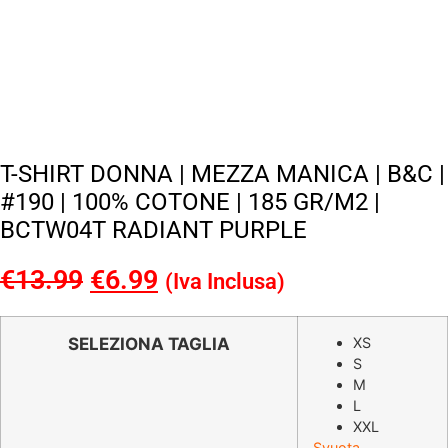
T-SHIRT DONNA | MEZZA MANICA | B&C |
#190 | 100% COTONE | 185 GR/M2 |
BCTW04T RADIANT PURPLE
€
13.99
Il
€
6.99
Il
(Iva Inclusa)
prezzo
prezzo
originale
attuale
SELEZIONA TAGLIA
XS
S
era:
è:
M
€13.99.
€6.99.
L
XXL
Svuota