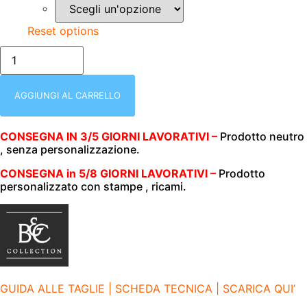
Reset options
T-
SHIRT
DONNA
|
MEZZA
AGGIUNGI AL CARRELLO
MANICA
|
B&C
CONSEGNA IN 3/5 GIORNI LAVORATIVI –
Prodotto neutro
|
, senza personalizzazione.
#190
|
100%
CONSEGNA in 5/8 GIORNI LAVORATIVI –
Prodotto
COTONE
personalizzato con stampe , ricami.
|
185
GR/M2
|
BCTW04T
RADIANT
PURPLE
quantità
GUIDA ALLE TAGLIE | SCHEDA TECNICA | SCARICA QUI’