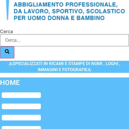
Cerca
⚠️SPECIALIZZATI IN RICAMI E STAMPE DI NOMI , LOGHI ,
IMMAGINI E FOTOGRAFIE⚠️
HOME
Flyout
Menu