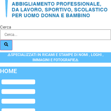
Cerca
⚠️SPECIALIZZATI IN RICAMI E STAMPE DI NOMI , LOGHI ,
IMMAGINI E FOTOGRAFIE⚠️
HOME
Flyout
Menu