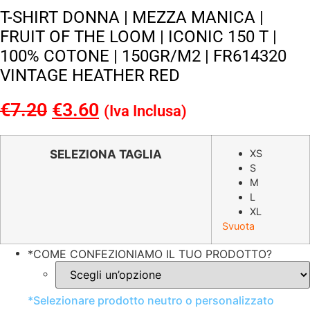
T-SHIRT DONNA | MEZZA MANICA |
FRUIT OF THE LOOM | ICONIC 150 T |
100% COTONE | 150GR/M2 | FR614320
VINTAGE HEATHER RED
€
7.20
Il
€
3.60
Il
(Iva Inclusa)
prezzo
prezzo
originale
attuale
SELEZIONA TAGLIA
XS
S
era:
è:
M
€7.20.
€3.60.
L
XL
Svuota
*
COME CONFEZIONIAMO IL TUO PRODOTTO?
*
Selezionare prodotto neutro o personalizzato