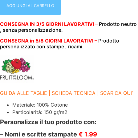
|
MEZZA
AGGIUNGI AL CARRELLO
MANICA
|
FRUIT
CONSEGNA IN 3/5 GIORNI LAVORATIVI –
Prodotto neutro
OF
, senza personalizzazione.
THE
LOOM
|
CONSEGNA in 5/8 GIORNI LAVORATIVI –
Prodotto
ICONIC
personalizzato con stampe , ricami.
150
T
|
100%
COTONE
|
150GR/M2
|
FR614320
GUIDA ALLE TAGLIE | SCHEDA TECNICA | SCARICA QUI’
VINTAGE
HEATHER
RED
Materiale: 100% Cotone
quantità
Particolarità: 150 gr/m2
Personalizza il tuo prodotto con:
– Nomi e scritte stampate
€ 1.99