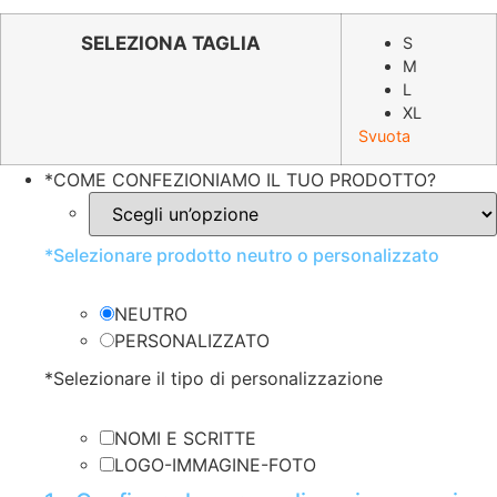
prezzo
prezzo
originale
attuale
SELEZIONA TAGLIA
S
M
era:
è:
L
€10.70.
€5.35.
XL
Svuota
*
COME CONFEZIONIAMO IL TUO PRODOTTO?
*
Selezionare prodotto neutro o personalizzato
NEUTRO
PERSONALIZZATO
*
Selezionare il tipo di personalizzazione
NOMI E SCRITTE
LOGO-IMMAGINE-FOTO