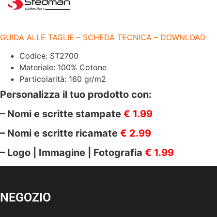
100%
COTONE
|
155
gr/m2
GUIDA ALLE TAGLIE – SCHEDA TECNICA – DOWNLOAD
|
ST2700
Codice: ST2700
quantità
Materiale: 100% Cotone
Particolarità: 160 gr/m2
Personalizza il tuo prodotto con:
– Nomi e scritte stampate
€ 1.99
– Nomi e scritte ricamate
€ 2.99
– Logo | Immagine | Fotografia
€ 1.99
NEGOZIO