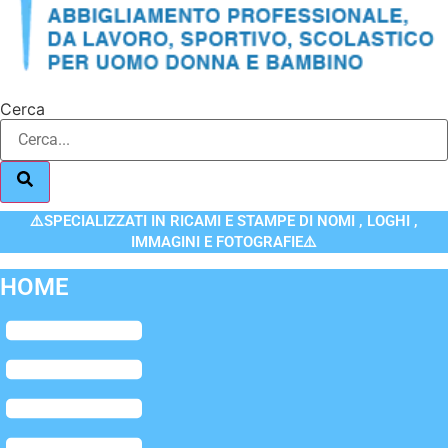
Cerca
⚠️SPECIALIZZATI IN RICAMI E STAMPE DI NOMI , LOGHI ,
IMMAGINI E FOTOGRAFIE⚠️
HOME
Flyout
Menu