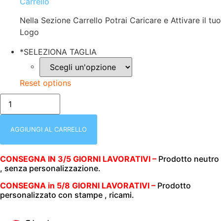
Carrello
Nella Sezione Carrello Potrai Caricare e Attivare il tuo
Logo
*
SELEZIONA TAGLIA
Reset options
T-
SHIRT
MANICA
CORTA
|
AGGIUNGI AL CARRELLO
DONNA
|
SCOLLO
CONSEGNA IN 3/5 GIORNI LAVORATIVI –
Prodotto neutro
A
, senza personalizzazione.
V
|
STEDMAN
CONSEGNA in 5/8 GIORNI LAVORATIVI –
Prodotto
|
personalizzato con stampe , ricami.
OCEAN
BLUE
|