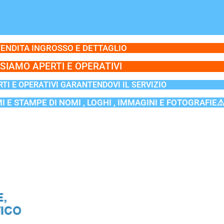
ENDITA INGROSSO E DETTAGLIO
SIAMO APERTI E OPERATIVI
TI E OPERATIVI GARANTENDOVI IL SERVIZIO
MI E STAMPE DI NOMI , LOGHI , IMMAGINI E FOTOGRAFIE⚠