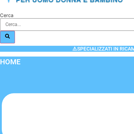
Cerca
⚠️SPECIALIZZATI IN RICA
HOME
Flyout
Menu