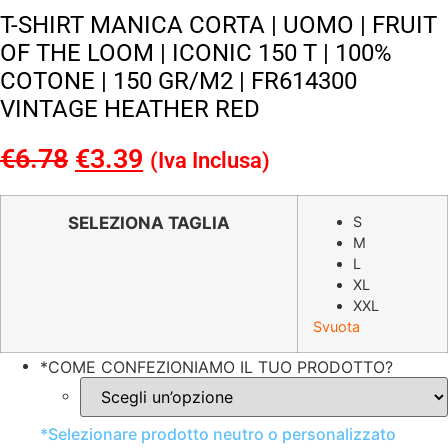
T-SHIRT MANICA CORTA | UOMO | FRUIT
OF THE LOOM | ICONIC 150 T | 100%
COTONE | 150 GR/M2 | FR614300
VINTAGE HEATHER RED
€
6.78
Il
€
3.39
Il
(Iva Inclusa)
prezzo
prezzo
originale
attuale
SELEZIONA TAGLIA
S
M
era:
è:
L
€6.78.
€3.39.
XL
XXL
Svuota
*
COME CONFEZIONIAMO IL TUO PRODOTTO?
*
Selezionare prodotto neutro o personalizzato