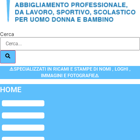
Cerca
⚠️SPECIALIZZATI IN RICAMI E STAMPE DI NOMI , LOGHI ,
IMMAGINI E FOTOGRAFIE⚠️
HOME
Flyout
Menu