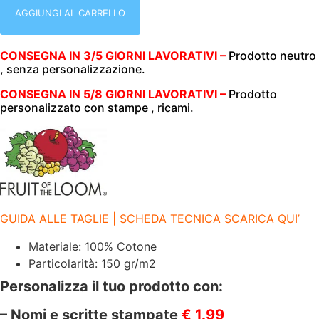
CORTA
|
AGGIUNGI AL CARRELLO
UOMO
|
FRUIT
CONSEGNA IN 3/5 GIORNI LAVORATIVI –
Prodotto neutro
OF
, senza personalizzazione.
THE
LOOM
|
CONSEGNA IN 5/8 GIORNI LAVORATIVI –
Prodotto
ICONIC
personalizzato con stampe , ricami.
150
T
|
100%
COTONE
|
150
GR/M2
|
FR614300
GUIDA ALLE TAGLIE | SCHEDA TECNICA SCARICA QUI’
VINTAGE
HEATHER
Materiale: 100% Cotone
RED
Particolarità: 150 gr/m2
quantità
Personalizza il tuo prodotto con:
– Nomi e scritte stampate
€ 1.99