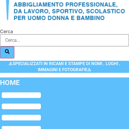
Cerca
⚠️SPECIALIZZATI IN RICAMI E STAMPE DI NOMI , LOGHI ,
IMMAGINI E FOTOGRAFIE⚠️
HOME
Flyout
Menu