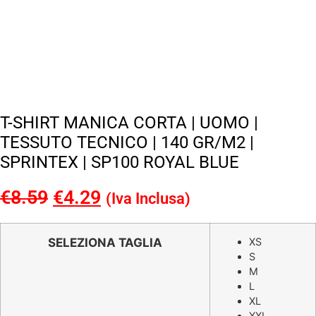
T-SHIRT MANICA CORTA | UOMO |
TESSUTO TECNICO | 140 GR/M2 |
SPRINTEX | SP100 ROYAL BLUE
€
8.59
Il
€
4.29
Il
(Iva Inclusa)
prezzo
prezzo
originale
attuale
SELEZIONA TAGLIA
XS
S
era:
è:
M
€8.59.
€4.29.
L
XL
XXL