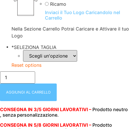
Ricamo
Inviaci il Tuo Logo Caricandolo nel
Carrello
Nella Sezione Carrello Potrai Caricare e Attivare il tuo
Logo
*
SELEZIONA TAGLIA
Reset options
T-
SHIRT
MANICA
CORTA
|
AGGIUNGI AL CARRELLO
UOMO
|
TESSUTO
CONSEGNA IN 3/5 GIORNI LAVORATIVI –
Prodotto neutro
TECNICO
, senza personalizzazione.
|
140
GR/M2
CONSEGNA IN 5/8 GIORNI LAVORATIVI –
Prodotto