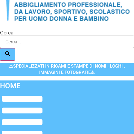
Cerca
⚠️SPECIALIZZATI IN RICAMI E STAMPE DI NOMI , LOGHI ,
IMMAGINI E FOTOGRAFIE⚠️
HOME
Flyout
Menu