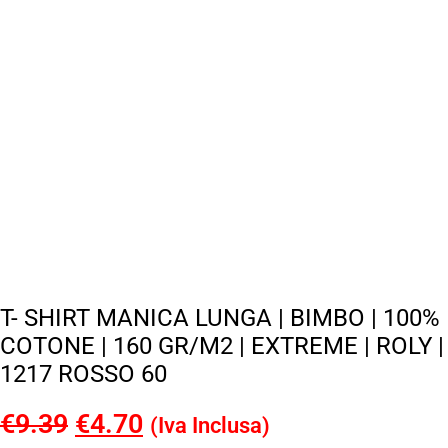
T- SHIRT MANICA LUNGA | BIMBO | 100%
COTONE | 160 GR/M2 | EXTREME | ROLY |
1217 ROSSO 60
€
9.39
Il
€
4.70
Il
(Iva Inclusa)