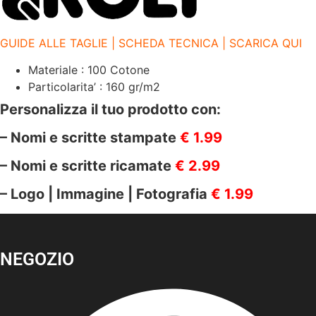
ROSSO
60
quantità
GUIDE ALLE TAGLIE | SCHEDA TECNICA | SCARICA QUI
Materiale : 100 Cotone
Particolarita’ : 160 gr/m2
Personalizza il tuo prodotto con:
– Nomi e scritte stampate
€ 1.99
– Nomi e scritte ricamate
€ 2.99
– Logo | Immagine | Fotografia
€ 1.99
NEGOZIO