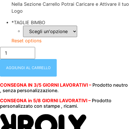
Nella Sezione Carrello Potrai Caricare e Attivare il tuo
Logo
*
TAGLIE BIMBO
Reset options
T-
SHIRT
MANICA
LUNGA
|
AGGIUNGI AL CARRELLO
BIMBO
|
100%
CONSEGNA IN 3/5 GIORNI LAVORATIVI –
Prodotto neutro
COTONE
, senza personalizzazione.
|
160
GR/M2
CONSEGNA in 5/8 GIORNI LAVORATIVI –
Prodotto
|
personalizzato con stampe , ricami.
EXTREME
|
ROLY
|
1217