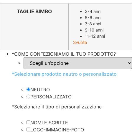
prezzo
prezzo
originale
attuale
TAGLIE BIMBO
3-4 anni
5-6 anni
era:
è:
7-8 anni
€9.39.
€4.70.
9-10 anni
11-12 anni
Svuota
*
COME CONFEZIONIAMO IL TUO PRODOTTO?
*
Selezionare prodotto neutro o personalizzato
NEUTRO
PERSONALIZZATO
*
Selezionare il tipo di personalizzazione
NOMI E SCRITTE
LOGO-IMMAGINE-FOTO