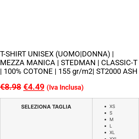
T-SHIRT UNISEX (UOMO|DONNA) |
MEZZA MANICA | STEDMAN | CLASSIC-T
| 100% COTONE | 155 gr/m2| ST2000 ASH
€
8.98
Il
€
4.49
Il
(Iva Inclusa)
prezzo
prezzo
originale
attuale
SELEZIONA TAGLIA
XS
S
era:
è:
M
€8.98.
€4.49.
L
XL
XXL