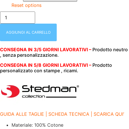
Reset options
T-
SHIRT
UNISEX
(UOMO|DONNA)
|
AGGIUNGI AL CARRELLO
MEZZA
MANICA
|
CONSEGNA IN 3/5 GIORNI LAVORATIVI –
Prodotto neutro
STEDMAN
, senza personalizzazione.
|
CLASSIC-
T
CONSEGNA IN 5/8 GIORNI LAVORATIVI –
Prodotto
|
personalizzato con stampe , ricami.
100%
COTONE
|
155
gr/m2|
ST2000
ASH
quantità
GUIDA ALLE TAGLIE | SCHEDA TECNICA | SCARICA QUI’
Materiale: 100% Cotone