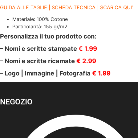
RED
GUIDA ALLE TAGLIE | SCHEDA TECNICA | SCARICA QUI’
quantità
Materiale: 100% Cotone
Particolarità: 155 gr/m2
Personalizza il tuo prodotto con:
– Nomi e scritte stampate
€ 1.99
– Nomi e scritte ricamate
€ 2.99
– Logo | Immagine | Fotografia
€ 1.99
NEGOZIO