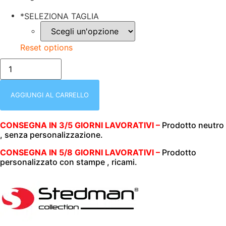
*
SELEZIONA TAGLIA
Reset options
T-
SHIRT
UNISEX
(UOMO|DONNA)
|
AGGIUNGI AL CARRELLO
MEZZA
MANICA
|
CONSEGNA IN 3/5 GIORNI LAVORATIVI –
Prodotto neutro
STEDMAN
, senza personalizzazione.
|
CLASSIC-
T
CONSEGNA IN 5/8 GIORNI LAVORATIVI –
Prodotto
|
personalizzato con stampe , ricami.
100%
COTONE
|
155
gr/m2
|
ST2000
SCARLED