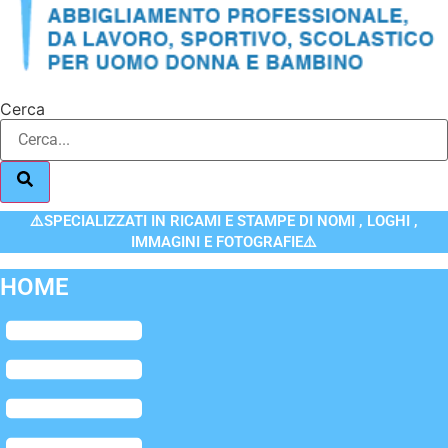
Cerca
⚠️SPECIALIZZATI IN RICAMI E STAMPE DI NOMI , LOGHI ,
IMMAGINI E FOTOGRAFIE⚠️
HOME
Flyout
Menu