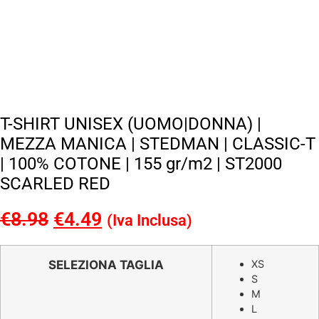
T-SHIRT UNISEX (UOMO|DONNA) |
MEZZA MANICA | STEDMAN | CLASSIC-T
| 100% COTONE | 155 gr/m2 | ST2000
SCARLED RED
€
8.98
Il
€
4.49
Il
(Iva Inclusa)
prezzo
prezzo
originale
attuale
SELEZIONA TAGLIA
XS
S
era:
è:
M
€8.98.
€4.49.
L