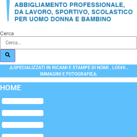
Cerca
⚠️SPECIALIZZATI IN RICAMI E STAMPE DI NOMI , LOGHI ,
IMMAGINI E FOTOGRAFIE⚠️
HOME
Flyout
Menu