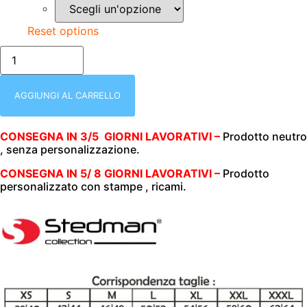
Reset options
T-
SHIRT
UOMO
|
MANICA
AGGIUNGI AL CARRELLO
CORTA
|
SCOLLO
CONSEGNA IN 3/5 GIORNI LAVORATIVI –
Prodotto neutro
A
, senza personalizzazione.
V
|
100%
CONSEGNA IN 5/ 8 GIORNI LAVORATIVI –
Prodotto
COTONE
personalizzato con stampe , ricami.
|
155
gr/m2
|
STEDMAN
|
ST2300
DEEP
BERRY
DBY
quantità