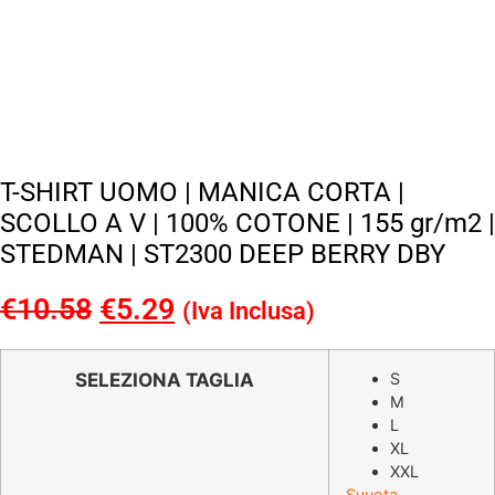
T-SHIRT UOMO | MANICA CORTA |
SCOLLO A V | 100% COTONE | 155 gr/m2 |
STEDMAN | ST2300 DEEP BERRY DBY
€
10.58
Il
€
5.29
Il
(Iva Inclusa)
prezzo
prezzo
originale
attuale
SELEZIONA TAGLIA
S
M
era:
è:
L
€10.58.
€5.29.
XL
XXL
Svuota