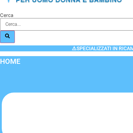
Cerca
⚠️SPECIALIZZATI IN RICA
HOME
Flyout
Menu