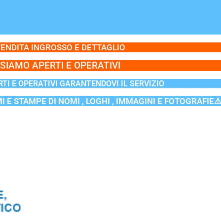
ENDITA INGROSSO E DETTAGLIO
SIAMO APERTI E OPERATIVI
TI E OPERATIVI GARANTENDOVI IL SERVIZIO
MI E STAMPE DI NOMI , LOGHI , IMMAGINI E FOTOGRAFIE⚠