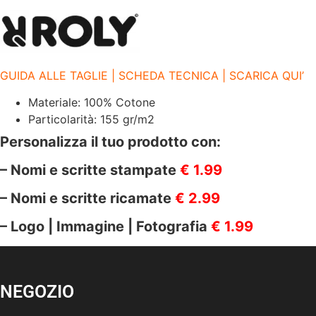
|
BEAGLE
|
6554
BEAGLE
GIALLO
GUIDA ALLE TAGLIE | SCHEDA TECNICA | SCARICA QUI’
03
quantità
Materiale: 100% Cotone
Particolarità: 155 gr/m2
Personalizza il tuo prodotto con:
– Nomi e scritte stampate
€ 1.99
– Nomi e scritte ricamate
€ 2.99
– Logo | Immagine | Fotografia
€ 1.99
NEGOZIO