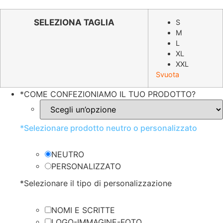
prezzo
prezzo
originale
attuale
SELEZIONA TAGLIA
S
M
era:
è:
L
€7.60.
€3.79.
XL
XXL
Svuota
*
COME CONFEZIONIAMO IL TUO PRODOTTO?
*
Selezionare prodotto neutro o personalizzato
NEUTRO
PERSONALIZZATO
*
Selezionare il tipo di personalizzazione
NOMI E SCRITTE
LOGO-IMMAGINE-FOTO