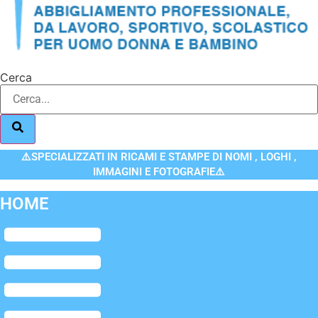
Cerca
⚠️SPECIALIZZATI IN RICAMI E STAMPE DI NOMI , LOGHI ,
IMMAGINI E FOTOGRAFIE⚠️
HOME
Flyout
Menu