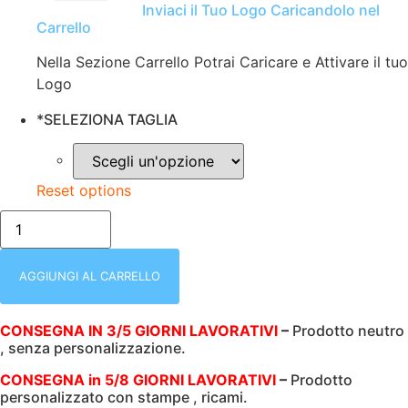
Inviaci il Tuo Logo Caricandolo nel
Carrello
Nella Sezione Carrello Potrai Caricare e Attivare il tuo
Logo
*
SELEZIONA TAGLIA
Reset options
T-
SHIRT
UOMO
|
MEZZA
AGGIUNGI AL CARRELLO
MANICA
|
ROLY
CONSEGNA IN 3/5 GIORNI LAVORATIVI
–
Prodotto neutro
|
, senza personalizzazione.
100%
COTONE
|
CONSEGNA in 5/8 GIORNI LAVORATIVI
–
Prodotto
155
personalizzato con stampe , ricami.
gr/m2