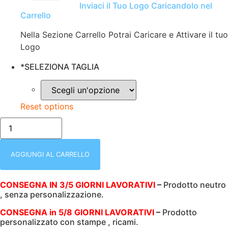
Inviaci il Tuo Logo Caricandolo nel
Carrello
Nella Sezione Carrello Potrai Caricare e Attivare il tuo
Logo
*
SELEZIONA TAGLIA
Reset options
T-
SHIRT
UOMO
|
MEZZA
AGGIUNGI AL CARRELLO
MANICA
|
ROLY
CONSEGNA IN 3/5 GIORNI LAVORATIVI
–
Prodotto neutro
|
, senza personalizzazione.
100%
COTONE
|
CONSEGNA in 5/8 GIORNI LAVORATIVI
–
Prodotto
155
personalizzato con stampe , ricami.
gr/m2