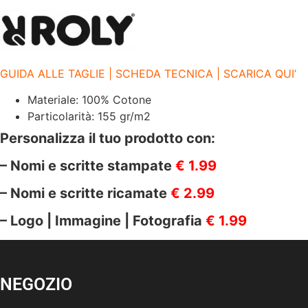
|
BEAGLE
|
6554
BEAGLE
TURCHESE
GUIDA ALLE TAGLIE | SCHEDA TECNICA | SCARICA QUI’
SCURO
43
quantità
Materiale: 100% Cotone
Particolarità: 155 gr/m2
Personalizza il tuo prodotto con:
– Nomi e scritte stampate
€ 1.99
– Nomi e scritte ricamate
€ 2.99
– Logo | Immagine | Fotografia
€ 1.99
NEGOZIO