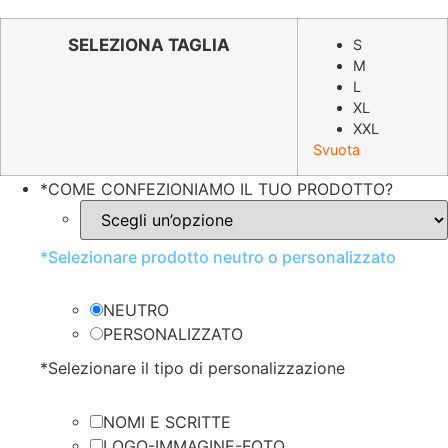
prezzo
prezzo
originale
attuale
SELEZIONA TAGLIA
S
M
era:
è:
L
€7.60.
€3.79.
XL
XXL
Svuota
*
COME CONFEZIONIAMO IL TUO PRODOTTO?
*
Selezionare prodotto neutro o personalizzato
NEUTRO
PERSONALIZZATO
*
Selezionare il tipo di personalizzazione
NOMI E SCRITTE
LOGO-IMMAGINE-FOTO