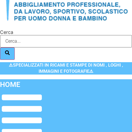
Cerca
⚠️SPECIALIZZATI IN RICAMI E STAMPE DI NOMI , LOGHI ,
IMMAGINI E FOTOGRAFIE⚠️
HOME
Flyout
Menu