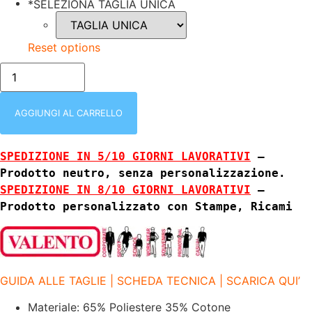
*
SELEZIONA TAGLIA UNICA
Reset options
VADEMECUM
VERDE
VALENTO
|
BANDANA
AGGIUNGI AL CARRELLO
|
200
GR/M2
SPEDIZIONE IN 5/10 GIORNI LAVORATIVI
 – 
quantità
Prodotto neutro, senza personalizzazione.
SPEDIZIONE IN 8/10 GIORNI LAVORATIVI
 – 
Prodotto personalizzato con Stampe, Ricami
GUIDA ALLE TAGLIE | SCHEDA TECNICA | SCARICA QUI’
Materiale: 65% Poliestere 35% Cotone