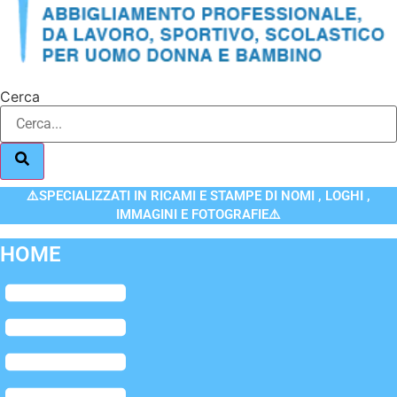
Cerca
⚠️SPECIALIZZATI IN RICAMI E STAMPE DI NOMI , LOGHI ,
IMMAGINI E FOTOGRAFIE⚠️
HOME
Flyout
Menu