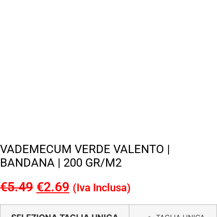
VADEMECUM VERDE VALENTO |
BANDANA | 200 GR/M2
€
5.49
Il
€
2.69
Il
(Iva Inclusa)
prezzo
prezzo