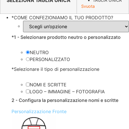
originale
attuale
SELEZIONA TAGLIA UNICA
TAGLIA UNICA
Svuota
era:
è:
€5.49.
€2.69.
*
COME CONFEZIONIAMO IL TUO PRODOTTO?
*
1 - Selezionare prodotto neutro o personalizzato
NEUTRO
PERSONALIZZATO
*
Selezionare il tipo di personalizzazione
NOMI E SCRITTE
LOGO – IMMAGINE – FOTOGRAFIA
2 - Configura la personalizzazione nomi e scritte
Personalizzazione Fronte