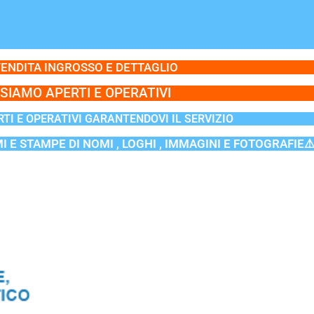
ENDITA INGROSSO E DETTAGLIO
SIAMO APERTI E OPERATIVI
TI E OPERATIVI GARANTENDOVI IL SERVIZIO
MI E STAMPE DI NOMI , LOGHI , IMMAGINI E FOTOGRAFIE⚠