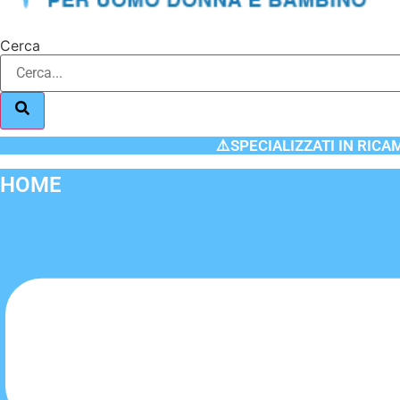
Cerca
⚠️SPECIALIZZATI IN RICA
HOME
Flyout
Menu