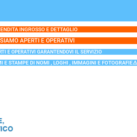
ENDITA INGROSSO E DETTAGLIO
SIAMO APERTI E OPERATIVI
TI E OPERATIVI GARANTENDOVI IL SERVIZIO
MI E STAMPE DI NOMI , LOGHI , IMMAGINI E FOTOGRAFIE⚠