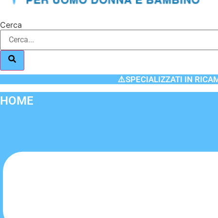
Cerca
⚠️SPECIALIZZATI IN RICA
HOME
Flyout
Menu