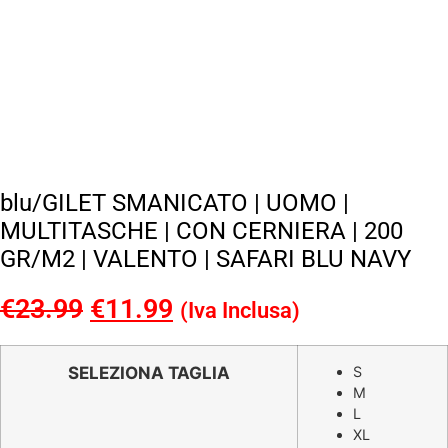
blu/GILET SMANICATO | UOMO |
MULTITASCHE | CON CERNIERA | 200
GR/M2 | VALENTO | SAFARI BLU NAVY
€
23.99
Il
€
11.99
Il
(Iva Inclusa)
prezzo
prezzo
originale
attuale
SELEZIONA TAGLIA
S
M
era:
è:
L
€23.99.
€11.99.
XL