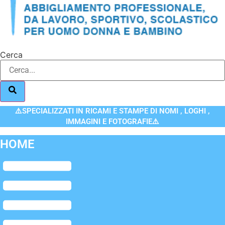
Cerca
⚠️SPECIALIZZATI IN RICAMI E STAMPE DI NOMI , LOGHI ,
IMMAGINI E FOTOGRAFIE⚠️
HOME
Flyout
Menu