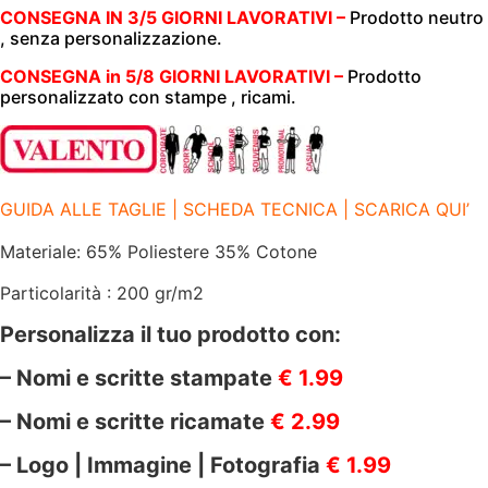
CON
CONSEGNA IN 3/5 GIORNI LAVORATIVI –
Prodotto neutro
CERNIERA
, senza personalizzazione.
|
200
GR/M2
CONSEGNA in 5/8 GIORNI LAVORATIVI –
Prodotto
|
personalizzato con stampe , ricami.
VALENTO
|
SAFARI
BLU
NAVY
quantità
GUIDA ALLE TAGLIE | SCHEDA TECNICA | SCARICA QUI’
Materiale: 65% Poliestere 35% Cotone
Particolarità : 200 gr/m2
Personalizza il tuo prodotto con:
– Nomi e scritte stampate
€ 1.99
– Nomi e scritte ricamate
€ 2.99
– Logo | Immagine | Fotografia
€ 1.99