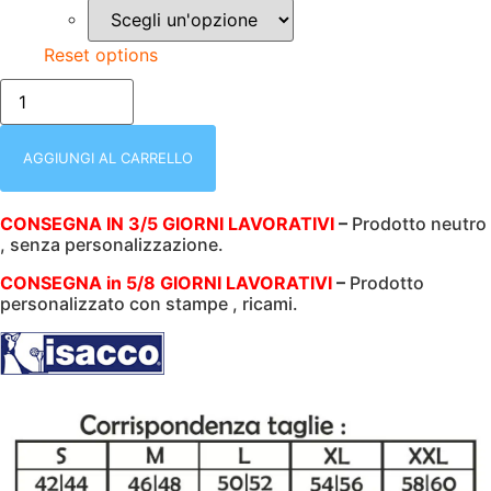
Reset options
CAMICE
UOMO
|
BIANCO
|
AGGIUNGI AL CARRELLO
POLSO
IN
MAGLIA
CONSEGNA IN 3/5 GIORNI LAVORATIVI
–
Prodotto neutro
|
, senza personalizzazione.
BOTTONI
A
PRESSIONE
CONSEGNA in 5/8 GIORNI LAVORATIVI
–
Prodotto
|
personalizzato con stampe , ricami.
195
GR/M2
|
ISACCO
|
060028P
quantità