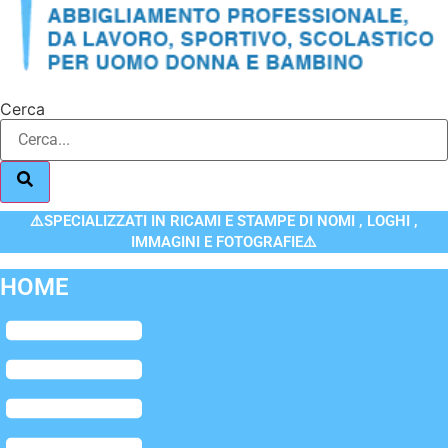
Cerca
⚠️SPECIALIZZATI IN RICAMI E STAMPE DI NOMI , LOGHI ,
IMMAGINI E FOTOGRAFIE⚠️
HOME
Flyout
Menu