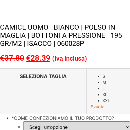
CAMICE UOMO | BIANCO | POLSO IN
MAGLIA | BOTTONI A PRESSIONE | 195
GR/M2 | ISACCO | 060028P
€
37.80
Il
€
28.39
Il
(Iva Inclusa)
prezzo
prezzo
originale
attuale
SELEZIONA TAGLIA
S
M
era:
è:
L
€37.80.
€28.39.
XL
XXL
Svuota
*
COME CONFEZIONIAMO IL TUO PRODOTTO?