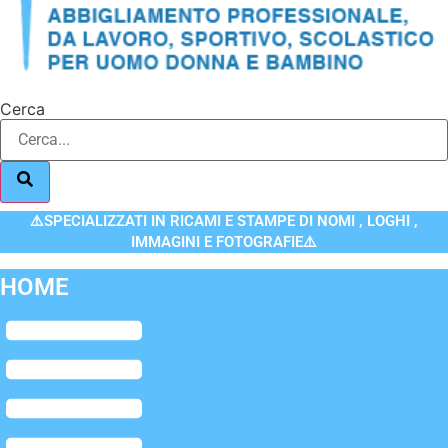
Cerca
⚠️SPECIALIZZATI IN RICAMI E STAMPE DI NOMI , LOGHI ,
IMMAGINI E FOTOGRAFIE⚠️
HOME
Flyout
Menu