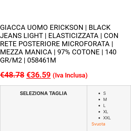
GIACCA UOMO ERICKSON | BLACK
JEANS LIGHT | ELASTICIZZATA | CON
RETE POSTERIORE MICROFORATA |
MEZZA MANICA | 97% COTONE | 140
GR/M2 | 058461M
€
48.78
Il
€
36.59
Il
(Iva Inclusa)
prezzo
prezzo
originale
attuale
SELEZIONA TAGLIA
S
M
era:
è:
L
€48.78.
€36.59.
XL
XXL
Svuota