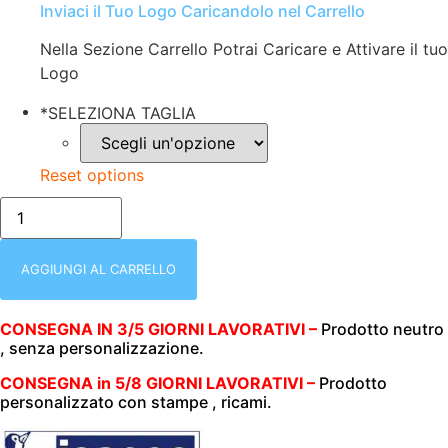
Inviaci il Tuo Logo Caricandolo nel Carrello
Nella Sezione Carrello Potrai Caricare e Attivare il tuo
Logo
*
SELEZIONA TAGLIA
Reset options
GIACCA
UOMO
ERICKSON
|
BLACK
AGGIUNGI AL CARRELLO
JEANS
LIGHT
|
CONSEGNA IN 3/5 GIORNI LAVORATIVI –
Prodotto neutro
ELASTICIZZATA
, senza personalizzazione.
|
CON
RETE
CONSEGNA in 5/8 GIORNI LAVORATIVI –
Prodotto
POSTERIORE
personalizzato con stampe , ricami.
MICROFORATA
|
MEZZA